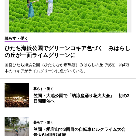
暮らす・働く
ひたち海浜公園でグリーンコキア色づく みはらし
の丘が一面ライムグリーンに
国営ひたち海浜公園（ひたちなか市馬渡）みはらしの丘で現在、約4万
本のコキアがライムグリーンに色づいている。
暮らす・働く
笠間・大池公園で「納涼盆踊り花火大会」 初の2
日間開催へ
暮らす・働く
笠間・愛宕山で3回目の自転車ヒルクライム大会
最大6回挑戦可能