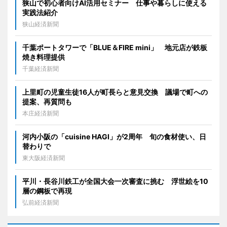
狭山で初心者向けAI活用セミナー 仕事や暮らしに使える
実践法紹介
狭山経済新聞
千葉ポートタワーで「BLUE＆FIRE mini」 地元店が鉄板
焼き料理提供
千葉経済新聞
上里町の児童生徒16人が町長らと意見交換 議場で町への
提案、再質問も
本庄経済新聞
河内小阪の「cuisine HAGI」が2周年 旬の食材使い、日
替わりで
東大阪経済新聞
平川・長谷川鉄工が全国大会一次審査に挑む 浮世絵を10
層の鋼板で再現
弘前経済新聞