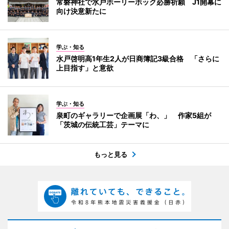
常磐神社で水戸ホーリーホック必勝祈願 J1開幕に
向け決意新たに
学ぶ・知る
水戸啓明高1年生2人が日商簿記3級合格 「さらに
上目指す」と意欲
学ぶ・知る
泉町のギャラリーで企画展「わ、」 作家5組が
「茨城の伝統工芸」テーマに
もっと見る