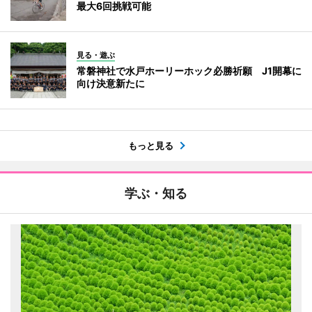
最大6回挑戦可能
見る・遊ぶ
常磐神社で水戸ホーリーホック必勝祈願 J1開幕に
向け決意新たに
もっと見る
学ぶ・知る