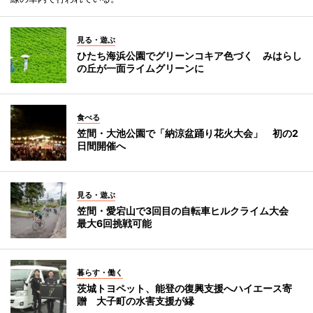
見る・遊ぶ
ひたち海浜公園でグリーンコキア色づく みはらし
の丘が一面ライムグリーンに
食べる
笠間・大池公園で「納涼盆踊り花火大会」 初の2
日間開催へ
見る・遊ぶ
笠間・愛宕山で3回目の自転車ヒルクライム大会
最大6回挑戦可能
暮らす・働く
茨城トヨペット、能登の復興支援へハイエース寄
贈 大子町の水害支援が縁