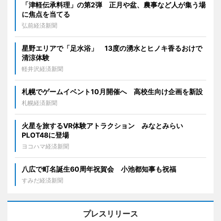
「津軽伝承料理」の第2弾 正月や盆、農事など人が集う場
に焦点を当てる
弘前経済新聞
星野エリアで「足水浴」 13度の湧水とヒノキ香るおけで
清涼体験
軽井沢経済新聞
札幌でゲームイベント10月開催へ 高校生向け企画を新設
札幌経済新聞
火星を旅するVR体験アトラクション みなとみらい
PLOT48に登場
ヨコハマ経済新聞
八広で町名誕生60周年祝賀会 小池都知事も祝福
すみだ経済新聞
プレスリリース