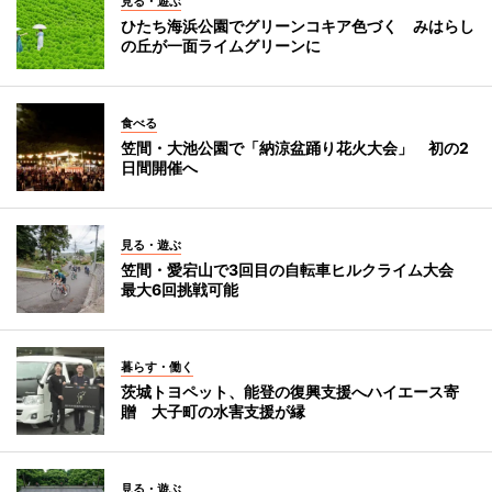
見る・遊ぶ
ひたち海浜公園でグリーンコキア色づく みはらし
の丘が一面ライムグリーンに
食べる
笠間・大池公園で「納涼盆踊り花火大会」 初の2
日間開催へ
見る・遊ぶ
笠間・愛宕山で3回目の自転車ヒルクライム大会
最大6回挑戦可能
暮らす・働く
茨城トヨペット、能登の復興支援へハイエース寄
贈 大子町の水害支援が縁
見る・遊ぶ