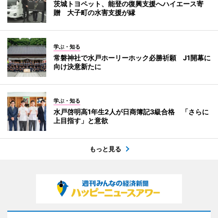
茨城トヨペット、能登の復興支援へハイエース寄
贈 大子町の水害支援が縁
学ぶ・知る
常磐神社で水戸ホーリーホック必勝祈願 J1開幕に
向け決意新たに
学ぶ・知る
水戸啓明高1年生2人が日商簿記3級合格 「さらに
上目指す」と意欲
もっと見る