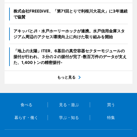
株式会社FREEDiVE、「第71回とりで利根川大花火」に3年連続
で協賛
アキッパとJ1・水戸ホーリーホックが連携。水戸信用金庫スタ
ジアム周辺のアクセス環境向上に向けた取り組みを開始
「地上の太陽」ITER、6基目の真空容器セクターモジュールの
据付が行われ、３分の２の据付が完了-数百万件のデータが支え
た、1,400トンの精密据付-
もっと見る
食べる
見る・遊ぶ
買う
暮らす・働く
学ぶ・知る
特集