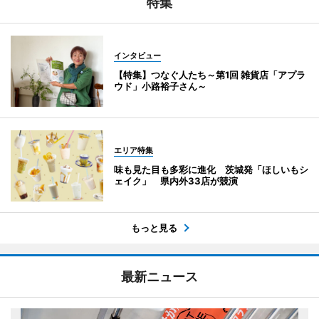
特集
インタビュー
【特集】つなぐ人たち～第1回 雑貨店「アプラ
ウド」小路裕子さん～
エリア特集
味も見た目も多彩に進化 茨城発「ほしいもシ
ェイク」 県内外33店が競演
もっと見る
最新ニュース