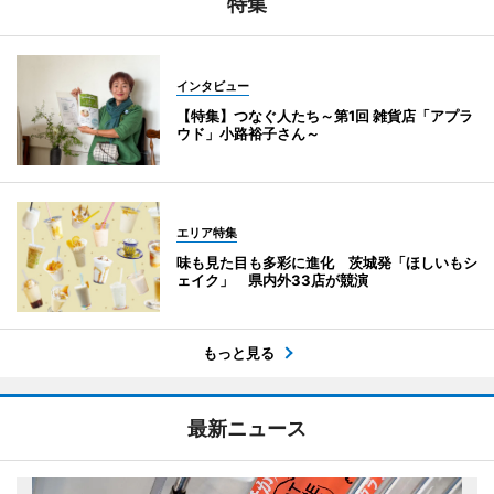
特集
インタビュー
【特集】つなぐ人たち～第1回 雑貨店「アプラ
ウド」小路裕子さん～
エリア特集
味も見た目も多彩に進化 茨城発「ほしいもシ
ェイク」 県内外33店が競演
もっと見る
最新ニュース