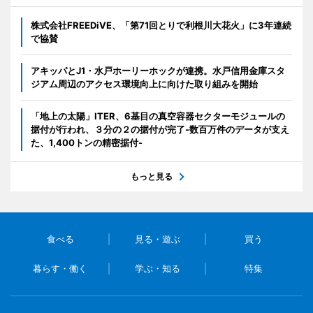
株式会社FREEDiVE、「第71回とりで利根川大花火」に3年連続
で協賛
アキッパとJ1・水戸ホーリーホックが連携。水戸信用金庫スタ
ジアム周辺のアクセス環境向上に向けた取り組みを開始
「地上の太陽」ITER、6基目の真空容器セクターモジュールの
据付が行われ、３分の２の据付が完了-数百万件のデータが支え
た、1,400トンの精密据付-
もっと見る
食べる
見る・遊ぶ
買う
暮らす・働く
学ぶ・知る
特集