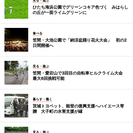
見る・遊ぶ
ひたち海浜公園でグリーンコキア色づく みはらし
の丘が一面ライムグリーンに
食べる
笠間・大池公園で「納涼盆踊り花火大会」 初の2
日間開催へ
見る・遊ぶ
笠間・愛宕山で3回目の自転車ヒルクライム大会
最大6回挑戦可能
暮らす・働く
茨城トヨペット、能登の復興支援へハイエース寄
贈 大子町の水害支援が縁
見る・遊ぶ