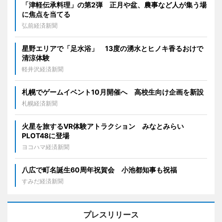
「津軽伝承料理」の第2弾 正月や盆、農事など人が集う場
に焦点を当てる
弘前経済新聞
星野エリアで「足水浴」 13度の湧水とヒノキ香るおけで
清涼体験
軽井沢経済新聞
札幌でゲームイベント10月開催へ 高校生向け企画を新設
札幌経済新聞
火星を旅するVR体験アトラクション みなとみらい
PLOT48に登場
ヨコハマ経済新聞
八広で町名誕生60周年祝賀会 小池都知事も祝福
すみだ経済新聞
プレスリリース