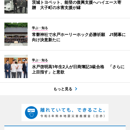
茨城トヨペット、能登の復興支援へハイエース寄
贈 大子町の水害支援が縁
学ぶ・知る
常磐神社で水戸ホーリーホック必勝祈願 J1開幕に
向け決意新たに
学ぶ・知る
水戸啓明高1年生2人が日商簿記3級合格 「さらに
上目指す」と意欲
もっと見る