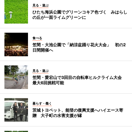
見る・遊ぶ
ひたち海浜公園でグリーンコキア色づく みはらし
の丘が一面ライムグリーンに
食べる
笠間・大池公園で「納涼盆踊り花火大会」 初の2
日間開催へ
見る・遊ぶ
笠間・愛宕山で3回目の自転車ヒルクライム大会
最大6回挑戦可能
暮らす・働く
茨城トヨペット、能登の復興支援へハイエース寄
贈 大子町の水害支援が縁