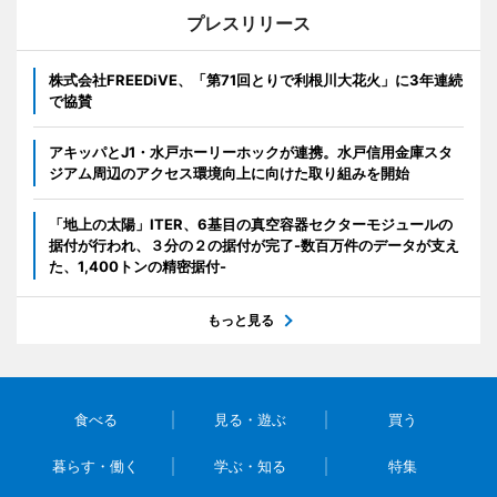
プレスリリース
株式会社FREEDiVE、「第71回とりで利根川大花火」に3年連続
で協賛
アキッパとJ1・水戸ホーリーホックが連携。水戸信用金庫スタ
ジアム周辺のアクセス環境向上に向けた取り組みを開始
「地上の太陽」ITER、6基目の真空容器セクターモジュールの
据付が行われ、３分の２の据付が完了-数百万件のデータが支え
た、1,400トンの精密据付-
もっと見る
食べる
見る・遊ぶ
買う
暮らす・働く
学ぶ・知る
特集