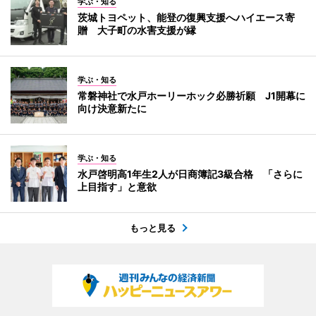
学ぶ・知る
茨城トヨペット、能登の復興支援へハイエース寄
贈 大子町の水害支援が縁
学ぶ・知る
常磐神社で水戸ホーリーホック必勝祈願 J1開幕に
向け決意新たに
学ぶ・知る
水戸啓明高1年生2人が日商簿記3級合格 「さらに
上目指す」と意欲
もっと見る