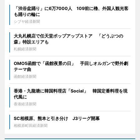
「渋谷盆踊り」に6万7000人 109前に櫓、外国人観光客
も踊りの輪に
シブヤ経済新聞
大丸札幌店で任天堂ポップアップストア 「どうぶつの
森」特設エリアも
札幌経済新聞
OMO5函館で「函館夜景の日」 手回しオルガンで野外劇
テーマ曲
函館経済新聞
香港・九龍塘に韓国料理店「Social」 韓国定番料理を現
代風に
香港経済新聞
SC相模原、熊本と引き分け J3リーグ開幕
相模原町田経済新聞