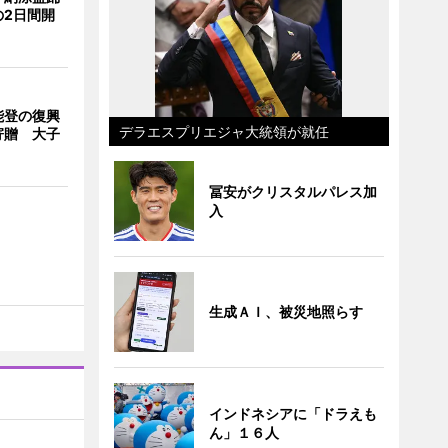
の2日間開
能登の復興
デラエスプリエジャ大統領が就任
寄贈 大子
冨安がクリスタルパレス加
入
生成ＡＩ、被災地照らす
インドネシアに「ドラえも
ん」１６人