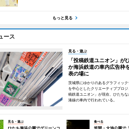
もっと見る
ュース
見る・遊ぶ
「投稿鉄道ユニオン」が
か海浜鉄道の車内広告枠
表の場に
茨城県にゆかりのあるグラフィック
を中心としたクリエーティブプロジ
稿鉄道ユニオン」が現在、ひたちな
湊線の車内で行われている。
見る・遊ぶ
食べる
ひたち海浜公園でグリーンコ
笠間・大池公園で