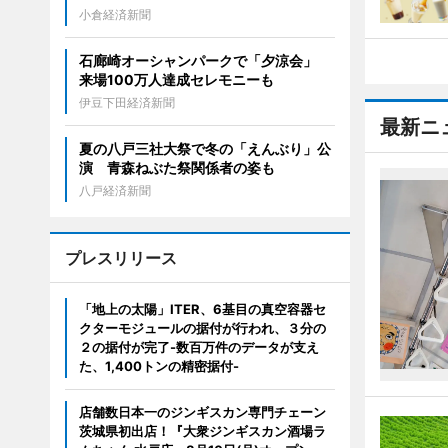
小倉経済新聞
石廊崎オーシャンパークで「夕涼会」
来場100万人達成セレモニーも
伊豆下田経済新聞
最新ニ
夏の八戸三社大祭で冬の「えんぶり」公
演 青森ねぶた祭関係者の姿も
八戸経済新聞
プレスリリース
「地上の太陽」ITER、6基目の真空容器セ
クターモジュールの据付が行われ、３分の
２の据付が完了-数百万件のデータが支え
た、1,400トンの精密据付-
店舗数日本一のジンギスカン専門チェーン
茨城県初出店！『大衆ジンギスカン酒場ラ