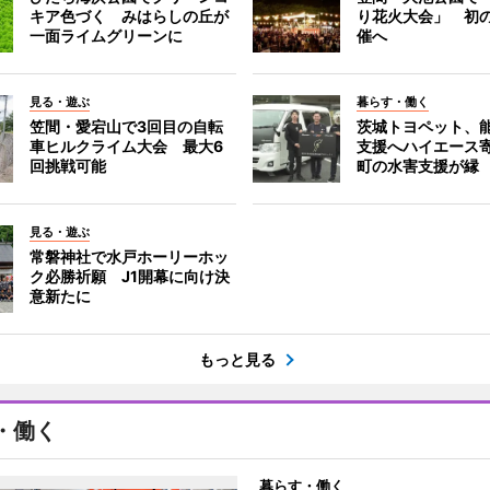
キア色づく みはらしの丘が
り花火大会」 初
一面ライムグリーンに
催へ
見る・遊ぶ
暮らす・働く
笠間・愛宕山で3回目の自転
茨城トヨペット、
車ヒルクライム大会 最大6
支援へハイエース
回挑戦可能
町の水害支援が縁
見る・遊ぶ
常磐神社で水戸ホーリーホッ
ク必勝祈願 J1開幕に向け決
意新たに
もっと見る
・働く
暮らす・働く