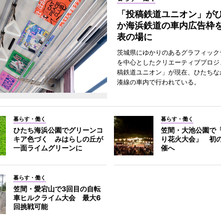
「投稿鉄道ユニオン」が
か海浜鉄道の車内広告枠
表の場に
茨城県にゆかりのあるグラフィック
を中心としたクリエーティブプロジ
稿鉄道ユニオン」が現在、ひたちな
湊線の車内で行われている。
暮らす・働く
暮らす・働く
ひたち海浜公園でグリーンコ
笠間・大池公園で
キア色づく みはらしの丘が
り花火大会」 初
一面ライムグリーンに
催へ
暮らす・働く
笠間・愛宕山で3回目の自転
車ヒルクライム大会 最大6
回挑戦可能