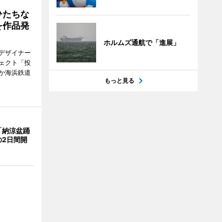
ひたちな
を作品発
ホルムズ通航で「進展」
デザイナー
ェクト「投
か海浜鉄道
もっと見る
「納涼盆踊
の2日間開