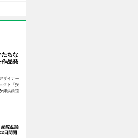
ひたちな
を作品発
デザイナー
ェクト「投
か海浜鉄道
「納涼盆踊
の2日間開