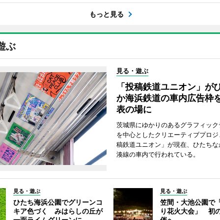
もっと見る
遊ぶ
見る・遊ぶ
「投稿鉄道ユニオン」が
か海浜鉄道の車内広告枠
表の場に
茨城県にゆかりのあるグラフィック
を中心としたクリエーティブプロジ
稿鉄道ユニオン」が現在、ひたちな
湊線の車内で行われている。
見る・遊ぶ
見る・遊ぶ
ひたち海浜公園でグリーンコ
笠間・大池公園で
キア色づく みはらしの丘が
り花火大会」 初
一面ライムグリーンに
催へ