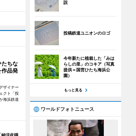
説
投稿鉄道ユニオンのロゴ
今年新たに植栽した「みは
ひたちな
らしの里」のコキア（写真
提供＝国営ひたち海浜公
を作品発
園）
デザイナー
もっと見る
ェクト「投
か海浜鉄道
ワールドフォトニュース
「納涼盆踊