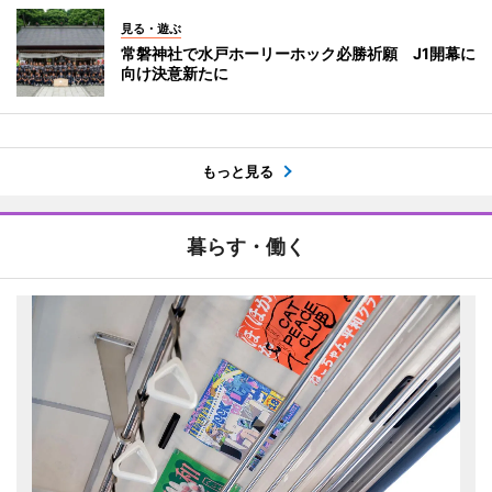
見る・遊ぶ
常磐神社で水戸ホーリーホック必勝祈願 J1開幕に
向け決意新たに
もっと見る
暮らす・働く