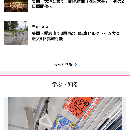
笠間・大池公園で「納涼盆踊り花火大会」 初の2
日間開催へ
見る・遊ぶ
笠間・愛宕山で3回目の自転車ヒルクライム大会
最大6回挑戦可能
もっと見る
学ぶ・知る