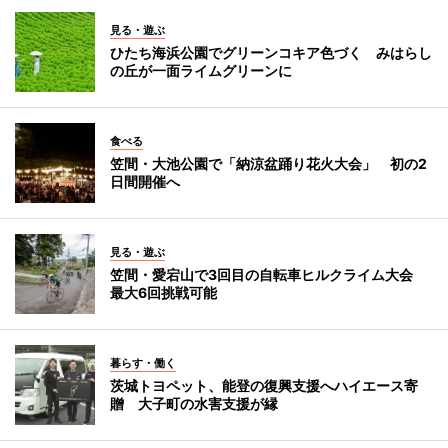
見る・遊ぶ
ひたち海浜公園でグリーンコキア色づく みはらし
の丘が一面ライムグリーンに
食べる
笠間・大池公園で「納涼盆踊り花火大会」 初の2
日間開催へ
見る・遊ぶ
笠間・愛宕山で3回目の自転車ヒルクライム大会
最大6回挑戦可能
暮らす・働く
茨城トヨペット、能登の復興支援へハイエース寄
贈 大子町の水害支援が縁