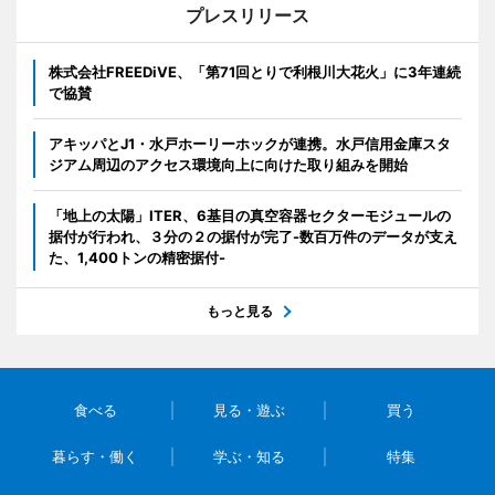
プレスリリース
株式会社FREEDiVE、「第71回とりで利根川大花火」に3年連続
で協賛
アキッパとJ1・水戸ホーリーホックが連携。水戸信用金庫スタ
ジアム周辺のアクセス環境向上に向けた取り組みを開始
「地上の太陽」ITER、6基目の真空容器セクターモジュールの
据付が行われ、３分の２の据付が完了-数百万件のデータが支え
た、1,400トンの精密据付-
もっと見る
食べる
見る・遊ぶ
買う
暮らす・働く
学ぶ・知る
特集