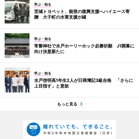
学ぶ・知る
茨城トヨペット、能登の復興支援へハイエース寄
贈 大子町の水害支援が縁
学ぶ・知る
常磐神社で水戸ホーリーホック必勝祈願 J1開幕に
向け決意新たに
学ぶ・知る
水戸啓明高1年生2人が日商簿記3級合格 「さらに
上目指す」と意欲
もっと見る