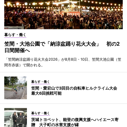
暮らす・働く
笠間・大池公園で「納涼盆踊り花火大会」 初の2
日間開催へ
「笠間納涼盆踊り花火大会2026」が8月8日・10日、笠間大池公園（笠
間市赤坂）で開かれる。
暮らす・働く
笠間・愛宕山で3回目の自転車ヒルクライム大会
最大6回挑戦可能
暮らす・働く
茨城トヨペット、能登の復興支援へハイエース寄
贈 大子町の水害支援が縁