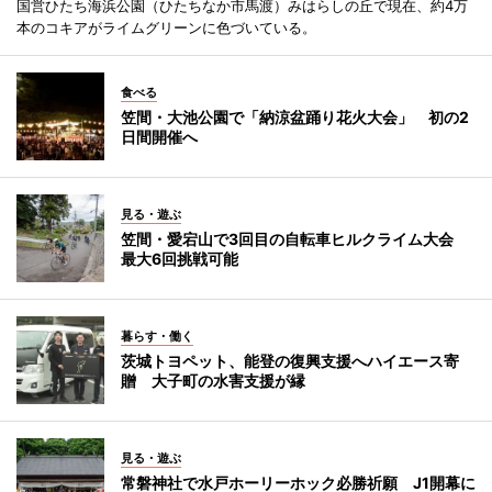
国営ひたち海浜公園（ひたちなか市馬渡）みはらしの丘で現在、約4万
本のコキアがライムグリーンに色づいている。
食べる
笠間・大池公園で「納涼盆踊り花火大会」 初の2
日間開催へ
見る・遊ぶ
笠間・愛宕山で3回目の自転車ヒルクライム大会
最大6回挑戦可能
暮らす・働く
茨城トヨペット、能登の復興支援へハイエース寄
贈 大子町の水害支援が縁
見る・遊ぶ
常磐神社で水戸ホーリーホック必勝祈願 J1開幕に