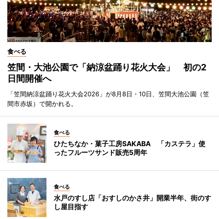
食べる
笠間・大池公園で「納涼盆踊り花火大会」 初の2
日間開催へ
「笠間納涼盆踊り花火大会2026」が8月8日・10日、笠間大池公園（笠
間市赤坂）で開かれる。
食べる
ひたちなか・菓子工房SAKABA 「カステラ」使
ったフルーツサンド販売5周年
食べる
水戸のすし店「おすしのかさ井」開業半年、街のす
し屋目指す