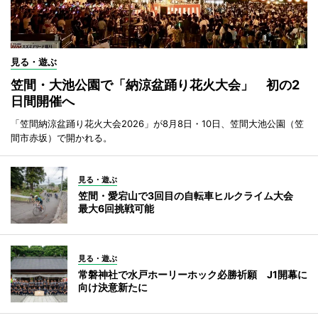
見る・遊ぶ
笠間・大池公園で「納涼盆踊り花火大会」 初の2
日間開催へ
「笠間納涼盆踊り花火大会2026」が8月8日・10日、笠間大池公園（笠
間市赤坂）で開かれる。
見る・遊ぶ
笠間・愛宕山で3回目の自転車ヒルクライム大会
最大6回挑戦可能
見る・遊ぶ
常磐神社で水戸ホーリーホック必勝祈願 J1開幕に
向け決意新たに