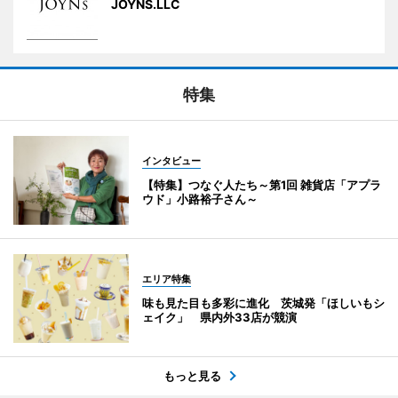
JOYNS.LLC
特集
インタビュー
【特集】つなぐ人たち～第1回 雑貨店「アプラ
ウド」小路裕子さん～
エリア特集
味も見た目も多彩に進化 茨城発「ほしいもシ
ェイク」 県内外33店が競演
もっと見る