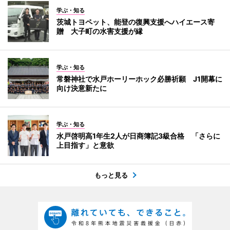
学ぶ・知る
茨城トヨペット、能登の復興支援へハイエース寄
贈 大子町の水害支援が縁
学ぶ・知る
常磐神社で水戸ホーリーホック必勝祈願 J1開幕に
向け決意新たに
学ぶ・知る
水戸啓明高1年生2人が日商簿記3級合格 「さらに
上目指す」と意欲
もっと見る