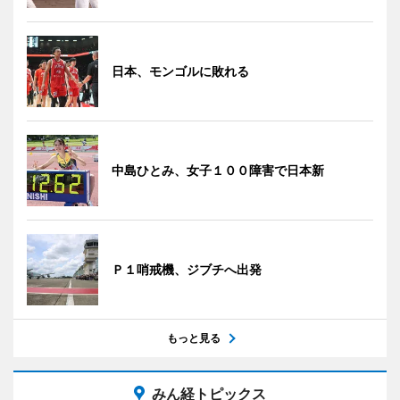
日本、モンゴルに敗れる
中島ひとみ、女子１００障害で日本新
Ｐ１哨戒機、ジブチへ出発
もっと見る
みん経トピックス