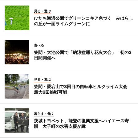
見る・遊ぶ
ひたち海浜公園でグリーンコキア色づく みはらし
の丘が一面ライムグリーンに
食べる
笠間・大池公園で「納涼盆踊り花火大会」 初の2
日間開催へ
見る・遊ぶ
笠間・愛宕山で3回目の自転車ヒルクライム大会
最大6回挑戦可能
暮らす・働く
茨城トヨペット、能登の復興支援へハイエース寄
贈 大子町の水害支援が縁