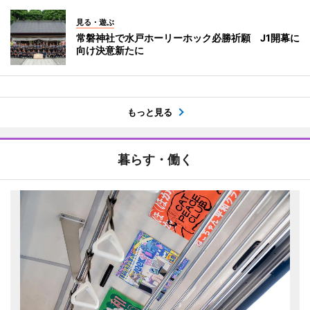
見る・遊ぶ
常磐神社で水戸ホーリーホック必勝祈願 J1開幕に
向け決意新たに
もっと見る
暮らす・働く