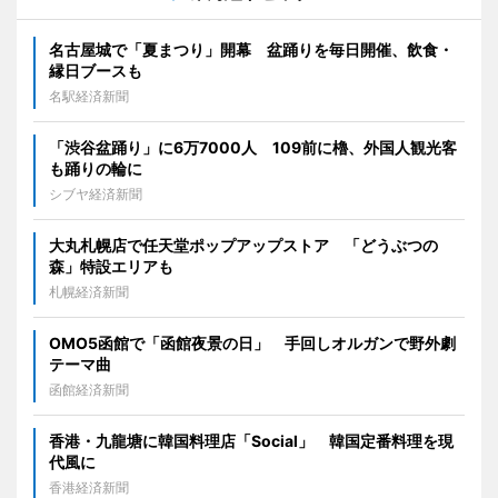
名古屋城で「夏まつり」開幕 盆踊りを毎日開催、飲食・
縁日ブースも
名駅経済新聞
「渋谷盆踊り」に6万7000人 109前に櫓、外国人観光客
も踊りの輪に
シブヤ経済新聞
大丸札幌店で任天堂ポップアップストア 「どうぶつの
森」特設エリアも
札幌経済新聞
OMO5函館で「函館夜景の日」 手回しオルガンで野外劇
テーマ曲
函館経済新聞
香港・九龍塘に韓国料理店「Social」 韓国定番料理を現
代風に
香港経済新聞