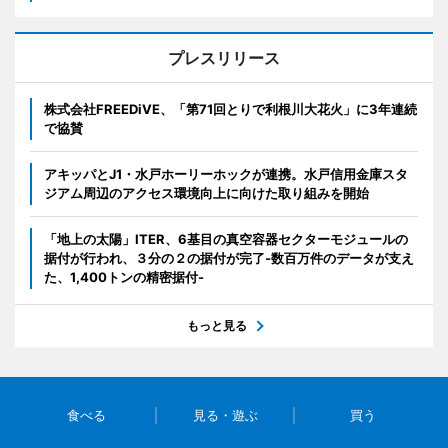
プレスリリース
株式会社FREEDiVE、「第71回とりで利根川大花火」に3年連続
で協賛
アキッパとJ1・水戸ホーリーホックが連携。水戸信用金庫スタ
ジアム周辺のアクセス環境向上に向けた取り組みを開始
「地上の太陽」ITER、6基目の真空容器セクターモジュールの
据付が行われ、３分の２の据付が完了-数百万件のデータが支え
た、1,400トンの精密据付-
もっと見る
食べる
見る・遊ぶ
買う