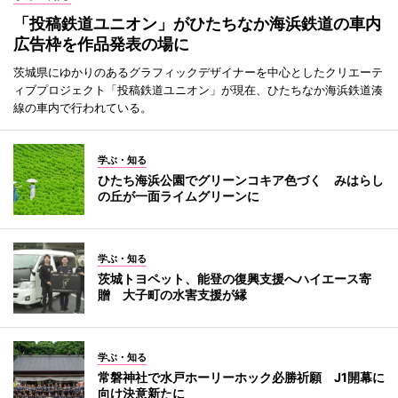
「投稿鉄道ユニオン」がひたちなか海浜鉄道の車内
広告枠を作品発表の場に
茨城県にゆかりのあるグラフィックデザイナーを中心としたクリエーテ
ィブプロジェクト「投稿鉄道ユニオン」が現在、ひたちなか海浜鉄道湊
線の車内で行われている。
学ぶ・知る
ひたち海浜公園でグリーンコキア色づく みはらし
の丘が一面ライムグリーンに
学ぶ・知る
茨城トヨペット、能登の復興支援へハイエース寄
贈 大子町の水害支援が縁
学ぶ・知る
常磐神社で水戸ホーリーホック必勝祈願 J1開幕に
向け決意新たに