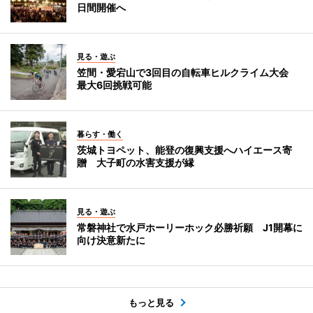
日間開催へ
見る・遊ぶ
笠間・愛宕山で3回目の自転車ヒルクライム大会
最大6回挑戦可能
暮らす・働く
茨城トヨペット、能登の復興支援へハイエース寄
贈 大子町の水害支援が縁
見る・遊ぶ
常磐神社で水戸ホーリーホック必勝祈願 J1開幕に
向け決意新たに
もっと見る