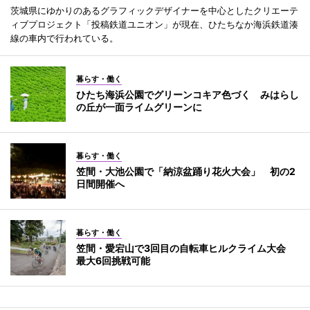
茨城県にゆかりのあるグラフィックデザイナーを中心としたクリエーテ
ィブプロジェクト「投稿鉄道ユニオン」が現在、ひたちなか海浜鉄道湊
線の車内で行われている。
暮らす・働く
ひたち海浜公園でグリーンコキア色づく みはらし
の丘が一面ライムグリーンに
暮らす・働く
笠間・大池公園で「納涼盆踊り花火大会」 初の2
日間開催へ
暮らす・働く
笠間・愛宕山で3回目の自転車ヒルクライム大会
最大6回挑戦可能