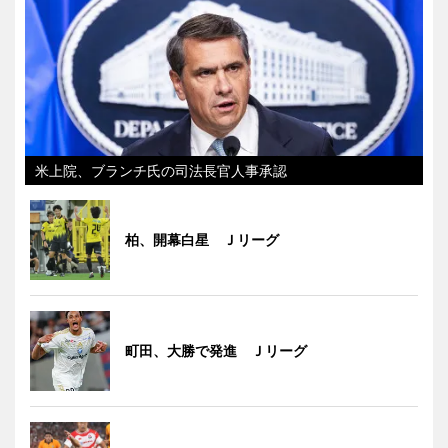
米上院、ブランチ氏の司法長官人事承認
柏、開幕白星 Ｊリーグ
町田、大勝で発進 Ｊリーグ