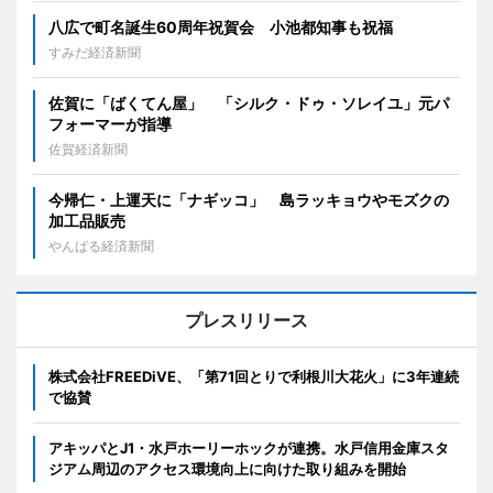
八広で町名誕生60周年祝賀会 小池都知事も祝福
すみだ経済新聞
佐賀に「ばくてん屋」 「シルク・ドゥ・ソレイユ」元パ
フォーマーが指導
佐賀経済新聞
今帰仁・上運天に「ナギッコ」 島ラッキョウやモズクの
加工品販売
やんばる経済新聞
プレスリリース
株式会社FREEDiVE、「第71回とりで利根川大花火」に3年連続
で協賛
アキッパとJ1・水戸ホーリーホックが連携。水戸信用金庫スタ
ジアム周辺のアクセス環境向上に向けた取り組みを開始