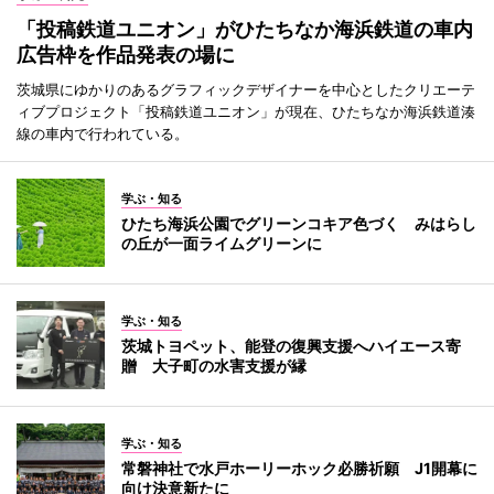
「投稿鉄道ユニオン」がひたちなか海浜鉄道の車内
広告枠を作品発表の場に
茨城県にゆかりのあるグラフィックデザイナーを中心としたクリエーテ
ィブプロジェクト「投稿鉄道ユニオン」が現在、ひたちなか海浜鉄道湊
線の車内で行われている。
学ぶ・知る
ひたち海浜公園でグリーンコキア色づく みはらし
の丘が一面ライムグリーンに
学ぶ・知る
茨城トヨペット、能登の復興支援へハイエース寄
贈 大子町の水害支援が縁
学ぶ・知る
常磐神社で水戸ホーリーホック必勝祈願 J1開幕に
向け決意新たに