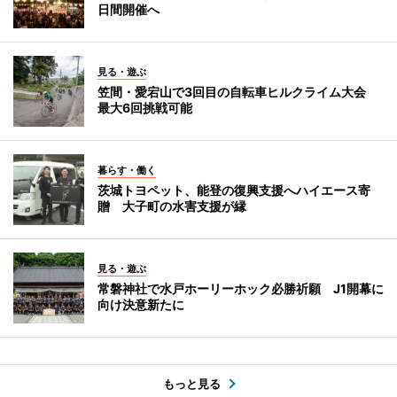
日間開催へ
見る・遊ぶ
笠間・愛宕山で3回目の自転車ヒルクライム大会
最大6回挑戦可能
暮らす・働く
茨城トヨペット、能登の復興支援へハイエース寄
贈 大子町の水害支援が縁
見る・遊ぶ
常磐神社で水戸ホーリーホック必勝祈願 J1開幕に
向け決意新たに
もっと見る