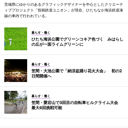
茨城県にゆかりのあるグラフィックデザイナーを中心としたクリエーテ
ィブプロジェクト「投稿鉄道ユニオン」が現在、ひたちなか海浜鉄道湊
線の車内で行われている。
暮らす・働く
ひたち海浜公園でグリーンコキア色づく みはらし
の丘が一面ライムグリーンに
暮らす・働く
笠間・大池公園で「納涼盆踊り花火大会」 初の2
日間開催へ
暮らす・働く
笠間・愛宕山で3回目の自転車ヒルクライム大会
最大6回挑戦可能