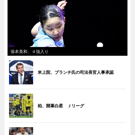
張本美和、４強入り
米上院、ブランチ氏の司法長官人事承認
柏、開幕白星 Ｊリーグ