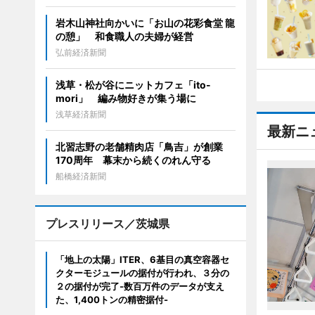
岩木山神社向かいに「お山の花彩食堂 龍
の憩」 和食職人の夫婦が経営
弘前経済新聞
浅草・松が谷にニットカフェ「ito-
mori」 編み物好きが集う場に
浅草経済新聞
最新ニ
北習志野の老舗精肉店「鳥吉」が創業
170周年 幕末から続くのれん守る
船橋経済新聞
プレスリリース／茨城県
「地上の太陽」ITER、6基目の真空容器セ
クターモジュールの据付が行われ、３分の
２の据付が完了-数百万件のデータが支え
た、1,400トンの精密据付-