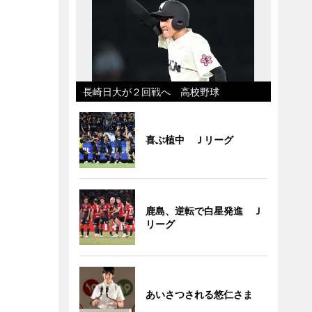
長崎日大が２回戦へ 高校野球
喜ぶ植中 Ｊリーグ
鹿島、逆転で白星発進 Ｊ
リーグ
あいさつされる悠仁さま