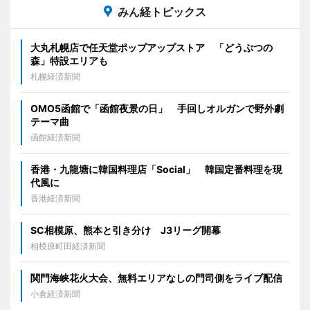
みん経トピックス
大丸札幌店で任天堂ポップアップストア 「どうぶつの
森」特設エリアも
札幌経済新聞
OMO5函館で「函館夜景の日」 手回しオルガンで野外劇
テーマ曲
函館経済新聞
香港・九龍塘に韓国料理店「Social」 韓国定番料理を現
代風に
香港経済新聞
SC相模原、熊本と引き分け J3リーグ開幕
相模原町田経済新聞
関門海峡花火大会、無料エリアなしの門司側をライブ配信
小倉経済新聞