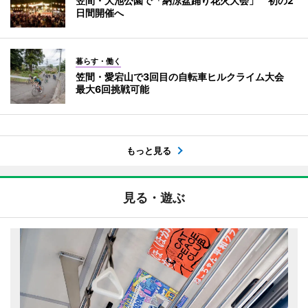
笠間・大池公園で「納涼盆踊り花火大会」 初の2
日間開催へ
暮らす・働く
笠間・愛宕山で3回目の自転車ヒルクライム大会
最大6回挑戦可能
もっと見る
見る・遊ぶ