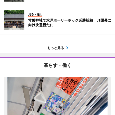
見る・遊ぶ
常磐神社で水戸ホーリーホック必勝祈願 J1開幕に
向け決意新たに
もっと見る
暮らす・働く