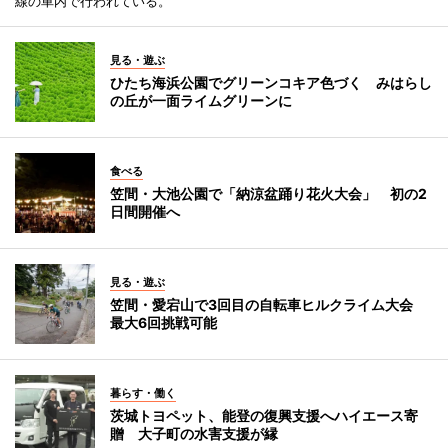
線の車内で行われている。
見る・遊ぶ
ひたち海浜公園でグリーンコキア色づく みはらし
の丘が一面ライムグリーンに
食べる
笠間・大池公園で「納涼盆踊り花火大会」 初の2
日間開催へ
見る・遊ぶ
笠間・愛宕山で3回目の自転車ヒルクライム大会
最大6回挑戦可能
暮らす・働く
茨城トヨペット、能登の復興支援へハイエース寄
贈 大子町の水害支援が縁