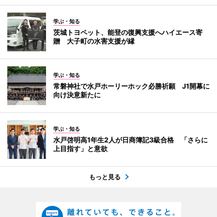
学ぶ・知る
茨城トヨペット、能登の復興支援へハイエース寄
贈 大子町の水害支援が縁
学ぶ・知る
常磐神社で水戸ホーリーホック必勝祈願 J1開幕に
向け決意新たに
学ぶ・知る
水戸啓明高1年生2人が日商簿記3級合格 「さらに
上目指す」と意欲
もっと見る