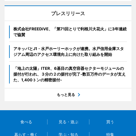
プレスリリース
株式会社FREEDiVE、「第71回とりで利根川大花火」に3年連続
で協賛
アキッパとJ1・水戸ホーリーホックが連携。水戸信用金庫スタ
ジアム周辺のアクセス環境向上に向けた取り組みを開始
「地上の太陽」ITER、6基目の真空容器セクターモジュールの
据付が行われ、３分の２の据付が完了-数百万件のデータが支え
た、1,400トンの精密据付-
もっと見る
食べる
見る・遊ぶ
買う
暮らす・働く
学ぶ・知る
特集