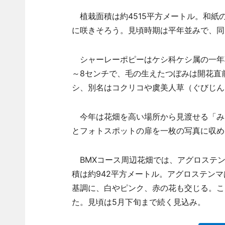
植栽面積は約4515平方メートル。和紙
に咲きそろう。見頃時期は平年並みで、同
シャーレーポピーはケシ科ケシ属の一年草
～8センチで、毛の生えたつぼみは開花直
シ、別名はコクリコや虞美人草（ぐびじん
今年は花畑を高い場所から見渡せる「み
とフォトスポットの扉を一枚の写真に収め
BMXコース周辺花畑では、アグロステン
積は約942平方メートル。アグロステン
基調に、白やピンク、赤の花も交じる。こ
た。見頃は5月下旬まで続く見込み。