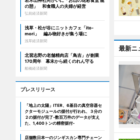
岩木山神社向かいに「お山の花彩食堂 龍
の憩」 和食職人の夫婦が経営
弘前経済新聞
浅草・松が谷にニットカフェ「ito-
mori」 編み物好きが集う場に
浅草経済新聞
最新ニ
北習志野の老舗精肉店「鳥吉」が創業
170周年 幕末から続くのれん守る
船橋経済新聞
プレスリリース
「地上の太陽」ITER、6基目の真空容器セ
クターモジュールの据付が行われ、３分の
２の据付が完了-数百万件のデータが支え
た、1,400トンの精密据付-
店舗数日本一のジンギスカン専門チェーン