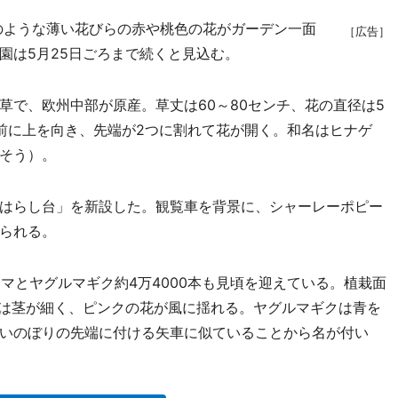
のような薄い花びらの赤や桃色の花がガーデン一面
［広告］
園は5月25日ごろまで続くと見込む。
で、欧州中部が原産。草丈は60～80センチ、花の直径は5
前に上を向き、先端が2つに割れて花が開く。和名はヒナゲ
そう）。
はらし台」を新設した。観覧車を背景に、シャーレーポピー
られる。
マとヤグルマギク約4万4000本も見頃を迎えている。植栽面
マは茎が細く、ピンクの花が風に揺れる。ヤグルマギクは青を
いのぼりの先端に付ける矢車に似ていることから名が付い