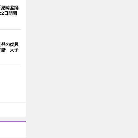
「納涼盆踊
の2日間開
能登の復興
寄贈 大子