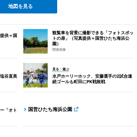
地図を見る
観覧車を背景に撮影できる「フォトスポッ
提供＝国
トの扉」（写真提供＝国営ひたち海浜公
園）
関連画像
見る・遊ぶ
塩谷直美
水戸ホーリーホック、安藤選手の2試合連
続ゴールも町田にPK戦敗戦
国営ひたち海浜公園
ー「オト