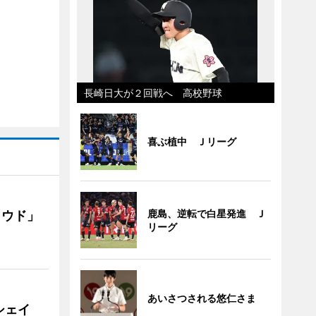
長崎日大が２回戦へ 高校野球
喜ぶ植中 Ｊリーグ
鹿島、逆転で白星発進 Ｊ
ラウド」
リーグ
あいさつされる悠仁さま
シェイ