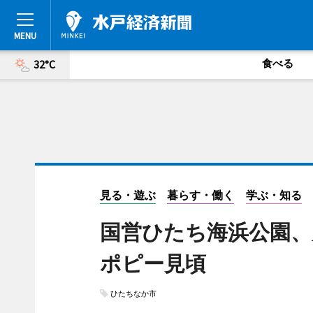
食べる
32°C
見る・遊ぶ
暮らす・働く
学ぶ・知る
国営ひたち海浜公園、
ポピー見頃
ひたちなか市