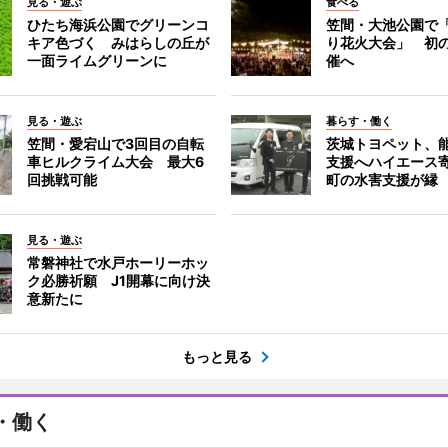
見る・遊ぶ
食べる
ひたち海浜公園でグリーンコ
笠間・大池公園で
キア色づく みはらしの丘が
り花火大会」 初
一面ライムグリーンに
催へ
見る・遊ぶ
暮らす・働く
笠間・愛宕山で3回目の自転
茨城トヨペット、
車ヒルクライム大会 最大6
支援へハイエース
回挑戦可能
町の水害支援が縁
見る・遊ぶ
常磐神社で水戸ホーリーホッ
ク必勝祈願 J1開幕に向け決
意新たに
もっと見る
・働く