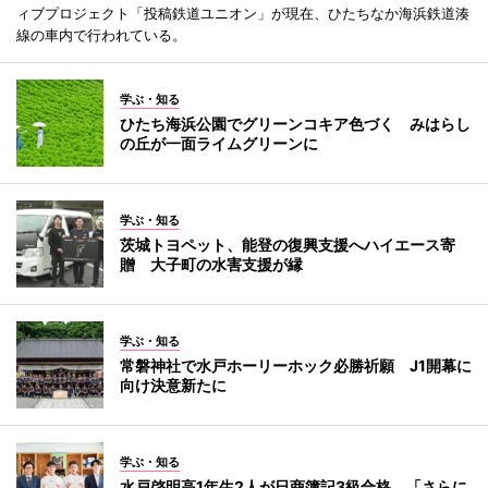
ィブプロジェクト「投稿鉄道ユニオン」が現在、ひたちなか海浜鉄道湊
線の車内で行われている。
学ぶ・知る
ひたち海浜公園でグリーンコキア色づく みはらし
の丘が一面ライムグリーンに
学ぶ・知る
茨城トヨペット、能登の復興支援へハイエース寄
贈 大子町の水害支援が縁
学ぶ・知る
常磐神社で水戸ホーリーホック必勝祈願 J1開幕に
向け決意新たに
学ぶ・知る
水戸啓明高1年生2人が日商簿記3級合格 「さらに