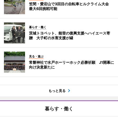
笠間・愛宕山で3回目の自転車ヒルクライム大会
最大6回挑戦可能
暮らす・働く
茨城トヨペット、能登の復興支援へハイエース寄
贈 大子町の水害支援が縁
見る・遊ぶ
常磐神社で水戸ホーリーホック必勝祈願 J1開幕に
向け決意新たに
もっと見る
暮らす・働く