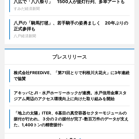
八広で「八八祭り」 1500人が提灯行列、多幸アートも
すみだ経済新聞
八戸の「騎馬打毬」、若手騎手の姿勇ましく 20年ぶりの
正式参拝も
八戸経済新聞
プレスリリース
株式会社FREEDiVE、「第71回とりで利根川大花火」に3年連続
で協賛
アキッパとJ1・水戸ホーリーホックが連携。水戸信用金庫スタ
ジアム周辺のアクセス環境向上に向けた取り組みを開始
「地上の太陽」ITER、6基目の真空容器セクターモジュールの
据付が行われ、３分の２の据付が完了-数百万件のデータが支え
た、1,400トンの精密据付-