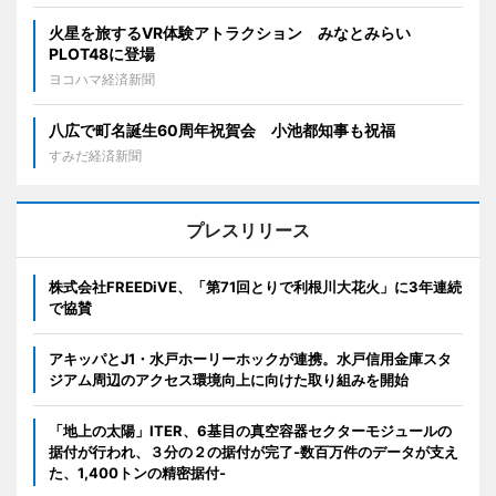
火星を旅するVR体験アトラクション みなとみらい
PLOT48に登場
ヨコハマ経済新聞
八広で町名誕生60周年祝賀会 小池都知事も祝福
すみだ経済新聞
プレスリリース
株式会社FREEDiVE、「第71回とりで利根川大花火」に3年連続
で協賛
アキッパとJ1・水戸ホーリーホックが連携。水戸信用金庫スタ
ジアム周辺のアクセス環境向上に向けた取り組みを開始
「地上の太陽」ITER、6基目の真空容器セクターモジュールの
据付が行われ、３分の２の据付が完了-数百万件のデータが支え
た、1,400トンの精密据付-