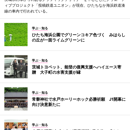
ィブプロジェクト「投稿鉄道ユニオン」が現在、ひたちなか海浜鉄道湊
線の車内で行われている。
学ぶ・知る
ひたち海浜公園でグリーンコキア色づく みはらし
の丘が一面ライムグリーンに
学ぶ・知る
茨城トヨペット、能登の復興支援へハイエース寄
贈 大子町の水害支援が縁
学ぶ・知る
常磐神社で水戸ホーリーホック必勝祈願 J1開幕に
向け決意新たに
学ぶ・知る