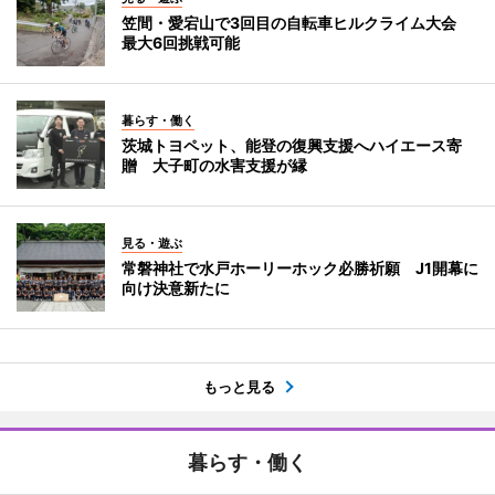
笠間・愛宕山で3回目の自転車ヒルクライム大会
最大6回挑戦可能
暮らす・働く
茨城トヨペット、能登の復興支援へハイエース寄
贈 大子町の水害支援が縁
見る・遊ぶ
常磐神社で水戸ホーリーホック必勝祈願 J1開幕に
向け決意新たに
もっと見る
暮らす・働く