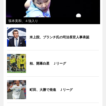
張本美和、４強入り
米上院、ブランチ氏の司法長官人事承認
柏、開幕白星 Ｊリーグ
町田、大勝で発進 Ｊリーグ