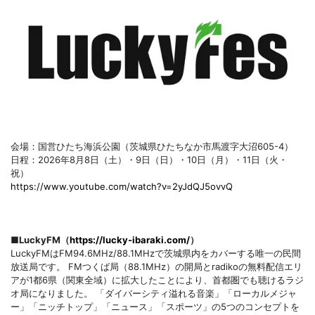
会場：国営ひたち海浜公園（茨城県ひたちなか市馬渡字大沼605-4）
日程：2026年8月8日（土）・9日（日）・10日（月）・11日（火・
祝）
https://www.youtube.com/watch?v=2yJdQJ5ovvQ
■LuckyFM（
https://lucky-ibaraki.com/
）
LuckyFMはFM94.6MHz/88.1MHzで茨城県内をカバーする唯一の民間
放送局です。 FMつくば局（88.1MHz）の開局とradikoの無料配信エリ
アが1都6県（関東全域）に拡大したことにより、首都圏でも聴けるラジ
オ局になりました。 「ダイバーシティ溢れる音楽」「ローカルメジャ
ー」「ニッチトップ」「ニュース」「スポーツ」の5つのコンセプトを