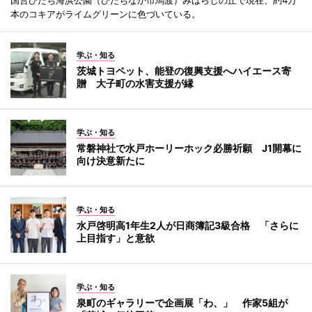
本のコキアがライムグリーンに色づいている。
学ぶ・知る
茨城トヨペット、能登の復興支援へハイエース寄
贈 大子町の水害支援が縁
学ぶ・知る
常磐神社で水戸ホーリーホック必勝祈願 J1開幕に
向け決意新たに
学ぶ・知る
水戸啓明高1年生2人が日商簿記3級合格 「さらに
上目指す」と意欲
学ぶ・知る
泉町のギャラリーで企画展「わ、」 作家5組が