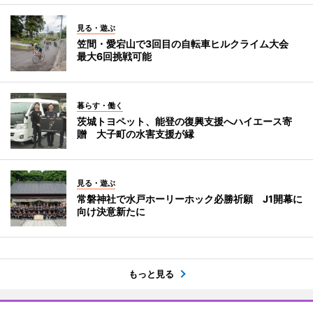
見る・遊ぶ
笠間・愛宕山で3回目の自転車ヒルクライム大会
最大6回挑戦可能
暮らす・働く
茨城トヨペット、能登の復興支援へハイエース寄
贈 大子町の水害支援が縁
見る・遊ぶ
常磐神社で水戸ホーリーホック必勝祈願 J1開幕に
向け決意新たに
もっと見る