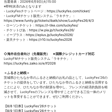
当選発表：2026年6月9日(火)15:00
※即時決済のみとなります
- LuckyFesチケットページ：
https://luckyfes.com/ticket/
- LuckyFMチケット販売システム「ラキチケ」：
https://www.funity.jp/tickets/ibatk/show/LuckyFes26/4/3
- ローソンチケット：
https://l-tike.com/luckyfes/
- チケットぴあ：
https://w.pia.jp/t/luckyfes26/
- イープラス：
https://eplus.jp/luckyfes2026/
- 楽天チケット：
https://r10.to/luckyfes2026
◇海外在住者向け（先着販売） ※国際クレジットカード対応
LuckyFMチケット販売システム「ラキチケ」：
https://luckyfes.zaiko.io/e/lf2026
＜ふるさと納税＞
茨城県ひたちなか市のふるさと納税のお礼の品として、LuckyFes'26の
チケットの提供をしています。ひたちなか市のふるさと納税を活用する
ことにより、ひたちなか市の財源を増やし、フレンズの経済的負担を軽
減させて、LuckyFesのフレンズを増やすことができる三位一体のメリ
ットを享受することができます。ぜひご利用ください。
【8/8 1日券】LuckyFes'26チケット
【8/9 1日券】LuckyFes'26チケット