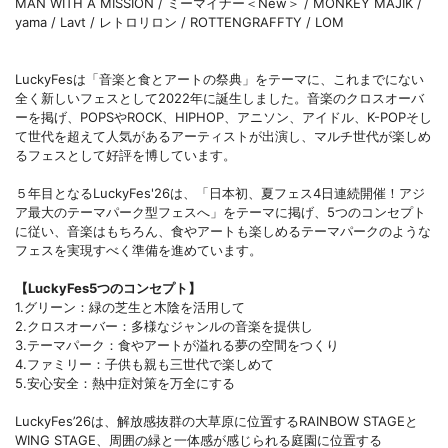
MAN WITH A MISSION / ミーマイナー＜New＞ / MONKEY MAJIK /
yama / Lavt / レトロリロン / ROTTENGRAFFTY / LOM
LuckyFesは「音楽と食とアートの祭典」をテーマに、これまでにない
全く新しいフェスとして2022年に誕生しました。音楽のクロスオーバ
ーを掲げ、POPSやROCK、HIPHOP、アニソン、アイドル、K-POPそし
て世代を超えて人気があるアーティストが出演し、マルチ世代が楽しめ
るフェスとして好評を博しています。
５年目となるLuckyFes'26は、「日本初、夏フェス4日連続開催！アジ
ア最大のテーマパーク型フェスへ」をテーマに掲げ、5つのコンセプト
に従い、音楽はもちろん、食やアートも楽しめるテーマパークのような
フェスを実現すべく準備を進めています。
【LuckyFes5つのコンセプト】
1.グリーン：緑の芝生と木陰を活用して
2.クロスオーバー：多様なジャンルの音楽を提供し
3.テーマパーク：食やアートが溢れる夢の空間をつくり
4.ファミリー：子供も親も三世代で楽しめて
5.安心安全：熱中症対策を万全にする
LuckyFes’26は、解放感抜群の大草原に位置するRAINBOW STAGEと
WING STAGE、周囲の緑と一体感が感じられる庭園に位置する