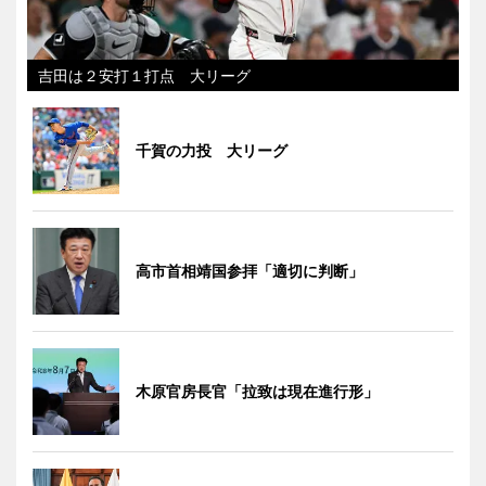
吉田は２安打１打点 大リーグ
千賀の力投 大リーグ
高市首相靖国参拝「適切に判断」
木原官房長官「拉致は現在進行形」