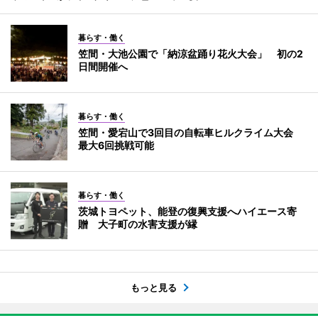
暮らす・働く
笠間・大池公園で「納涼盆踊り花火大会」 初の2
日間開催へ
暮らす・働く
笠間・愛宕山で3回目の自転車ヒルクライム大会
最大6回挑戦可能
暮らす・働く
茨城トヨペット、能登の復興支援へハイエース寄
贈 大子町の水害支援が縁
もっと見る