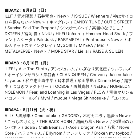
■DAY2：8月9日（日）
ILLIT / 青木陽菜 / 石井竜也＜New＞ / IS:SUE / Wienners / 神はサイコ
ロを振らない＜New＞ / キマグレン / CANDY TUNE / CUTIE STREET
/ Survive Said The Prophet / シンガーズハイ / 高嶺のなでしこ /
DXTEEN / 冨岡 愛 / NiziU / Hi-Fi Un!corn / Hammer Head Shark / フ
ァントムシータ / Paledusk / BABYMETAL / Penthouse＜New＞ / ポ
ルカドットスティングレイ / MyGO!!!!! / MYERA / ME:I /
METALVERSE＜New＞ / MORE STAR / Liella! / RAISE A SUILEN
■DAY3：8月10日（月）
iLiFE! / Aile The Shota / アンジュルム / いぎなり東北産 / ウルフルズ
/ オーイシマサヨシ / 岸谷香 / CLAN QUEEN / Chevon / Juice=Juice
/ syudou / 私立恵比寿中学 / 鈴木愛理 / 須田景凪 / Dannie May / 超学
生 / つばきファクトリー / TOOBOE / 西川貴教 / NELKE / NOMELON
NOLEMON / Fear, and Loathing in Las Vegas / FLOW / 宝鐘マリン＆
ハコス・ベールズ / MyM / muque / Mega Shinnosuke / 『ユイカ』
■DAY4：8月11日（火・祝）
ALI / 大黒摩季 / Omoinotake / GADORO / 木村カエラ / 黒夢＜New＞
/ こっちのけんと / THE BACK HORN / 湘南乃風＜New＞ / 水曜日のカ
ンパネラ / Soala / Chilli Beans. / t-Ace / Dragon Ash / 乃紫 / Novel
Core / ハラミちゃん / Billyrrom / フレデリック / Broken my toybox /