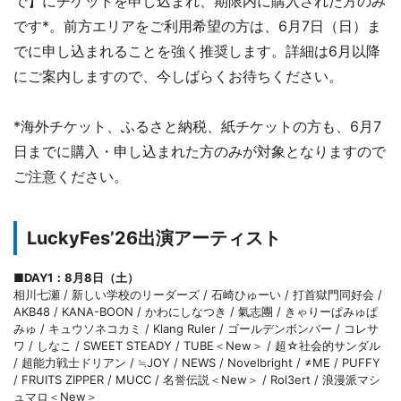
で】にチケットを申し込まれ、期限内に購入された方のみ
です*。前方エリアをご利用希望の方は、6月7日（日）ま
でに申し込まれることを強く推奨します。詳細は6月以降
にご案内しますので、今しばらくお待ちください。
*海外チケット、ふるさと納税、紙チケットの方も、6月7
日までに購入・申し込まれた方のみが対象となりますので
ご注意ください。
LuckyFes’26出演アーティスト
■DAY1：8月8日（土）
相川七瀬 / 新しい学校のリーダーズ / 石崎ひゅーい / 打首獄門同好会 /
AKB48 / KANA-BOON / かわにしなつき / 氣志團 / きゃりーぱみゅぱ
みゅ / キュウソネコカミ / Klang Ruler / ゴールデンボンバー / コレサ
ワ / しなこ / SWEET STEADY / TUBE＜New＞ / 超☆社会的サンダル
/ 超能力戦士ドリアン / ≒JOY / NEWS / Novelbright / ≠ME / PUFFY
/ FRUITS ZIPPER / MUCC / 名誉伝説＜New＞ / Rol3ert / 浪漫派マシ
ュマロ＜New＞