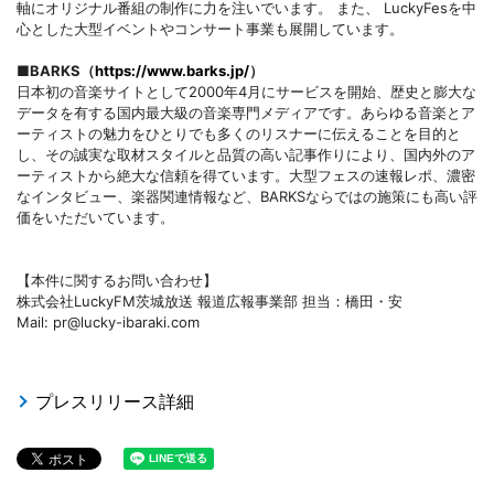
軸にオリジナル番組の制作に力を注いでいます。 また、 LuckyFesを中
心とした大型イベントやコンサート事業も展開しています。
■BARKS（
https://www.barks.jp/
）
日本初の音楽サイトとして2000年4月にサービスを開始、歴史と膨大な
データを有する国内最大級の音楽専門メディアです。あらゆる音楽とア
ーティストの魅力をひとりでも多くのリスナーに伝えることを目的と
し、その誠実な取材スタイルと品質の高い記事作りにより、国内外のア
ーティストから絶大な信頼を得ています。大型フェスの速報レポ、濃密
なインタビュー、楽器関連情報など、BARKSならではの施策にも高い評
価をいただいています。
【本件に関するお問い合わせ】
株式会社LuckyFM茨城放送 報道広報事業部 担当：橋田・安
Mail: pr@lucky-ibaraki.com
プレスリリース詳細