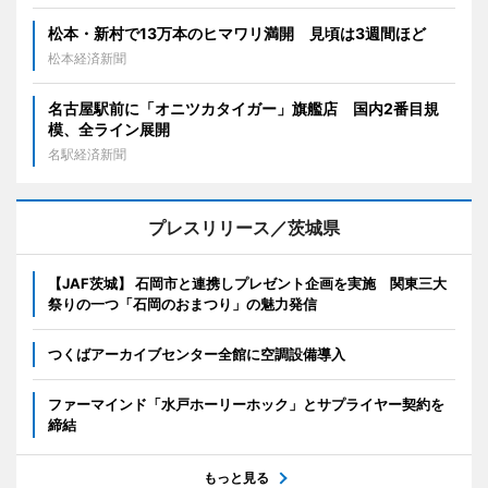
松本・新村で13万本のヒマワリ満開 見頃は3週間ほど
松本経済新聞
名古屋駅前に「オニツカタイガー」旗艦店 国内2番目規
模、全ライン展開
名駅経済新聞
プレスリリース／茨城県
【JAF茨城】 石岡市と連携しプレゼント企画を実施 関東三大
祭りの一つ「石岡のおまつり」の魅力発信
つくばアーカイブセンター全館に空調設備導入
ファーマインド「水戸ホーリーホック」とサプライヤー契約を
締結
もっと見る