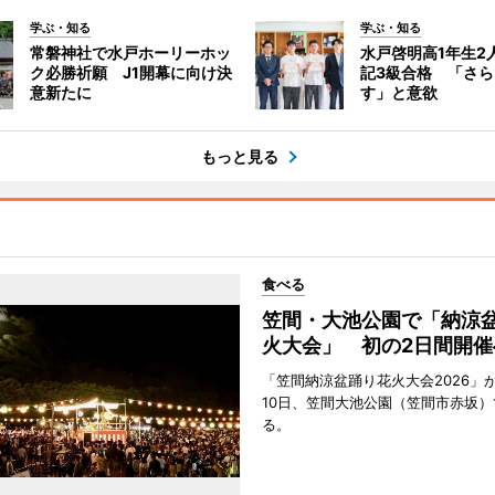
学ぶ・知る
学ぶ・知る
常磐神社で水戸ホーリーホッ
水戸啓明高1年生2
ク必勝祈願 J1開幕に向け決
記3級合格 「さ
意新たに
す」と意欲
もっと見る
食べる
笠間・大池公園で「納涼
火大会」 初の2日間開催
「笠間納涼盆踊り花火大会2026」が
10日、笠間大池公園（笠間市赤坂）
る。