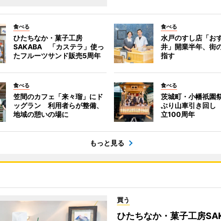
食べる
食べる
ひたちなか・菓子工房
水戸のすし店「お
SAKABA 「カステラ」使っ
井」開業半年、街
たフルーツサンド販売5周年
指す
食べる
食べる
笠間のカフェ「来々瑠」にド
茨城町・小幡祇園祭
ッグラン 利用者らが整備、
ぶり山車引き回し
地域の憩いの場に
立100周年
もっと見る
買う
ひたちなか・菓子工房SA