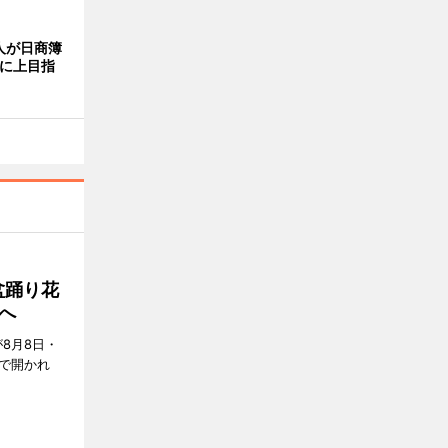
人が日商簿
らに上目指
盆踊り花
へ
8月8日・
で開かれ