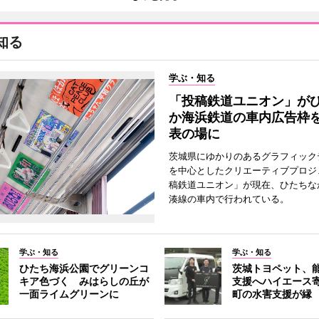
知る
学ぶ・知る
「投稿鉄道ユニオン」が
か海浜鉄道の車内広告枠
表の場に
茨城県にゆかりのあるグラフィック
を中心としたクリエーティブプロジ
稿鉄道ユニオン」が現在、ひたちな
湊線の車内で行われている。
学ぶ・知る
学ぶ・知る
ひたち海浜公園でグリーンコ
茨城トヨペット、
キア色づく みはらしの丘が
支援へハイエース
一面ライムグリーンに
町の水害支援が縁