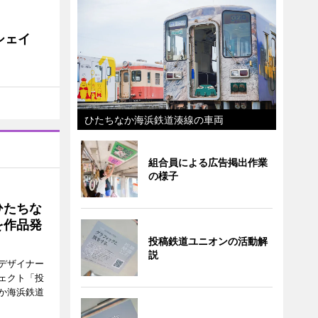
シェイ
ひたちなか海浜鉄道湊線の車両
組合員による広告掲出作業
の様子
ひたちな
を作品発
投稿鉄道ユニオンの活動解
説
デザイナー
ェクト「投
か海浜鉄道