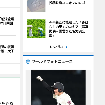
投稿鉄道ユニオンのロゴ
「納涼盆踊
今年新たに植栽した「みは
の2日間開
らしの里」のコキア（写真
提供＝国営ひたち海浜公
園）
能登の復興
もっと見る
寄贈 大子
ワールドフォトニュース
ひたちな