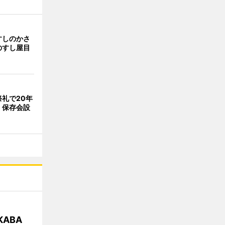
すしのかさ
のすし屋目
礼で20年
 保存会設
KABA