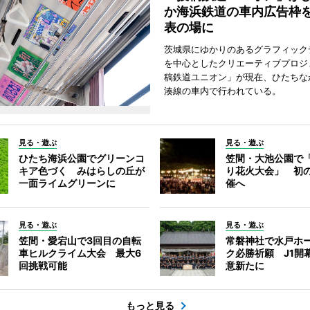
か海浜鉄道の車内広告枠
表の場に
茨城県にゆかりのあるグラフィック
を中心としたクリエーティブプロジ
稿鉄道ユニオン」が現在、ひたちな
湊線の車内で行われている。
見る・遊ぶ
見る・遊ぶ
ひたち海浜公園でグリーンコ
笠間・大池公園で
キア色づく みはらしの丘が
り花火大会」 初
一面ライムグリーンに
催へ
見る・遊ぶ
見る・遊ぶ
笠間・愛宕山で3回目の自転
常磐神社で水戸ホ
車ヒルクライム大会 最大6
ク必勝祈願 J1開
回挑戦可能
意新たに
もっと見る