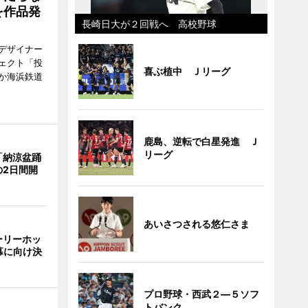
を作品発
長崎日大が２回戦へ 高校野球
デザイナー
ェクト「投
喜ぶ植中 Ｊリーグ
か海浜鉄道
鹿島、逆転で白星発進 Ｊ
リーグ
「納涼盆踊
の2日間開
あいさつされる悠仁さま
ーリーホッ
幕に向け決
プロ野球・西武２―５ソフ
トバンク