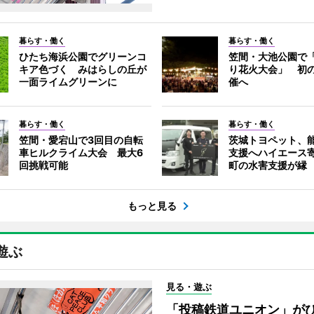
暮らす・働く
暮らす・働く
ひたち海浜公園でグリーンコ
笠間・大池公園で
キア色づく みはらしの丘が
り花火大会」 初
一面ライムグリーンに
催へ
暮らす・働く
暮らす・働く
笠間・愛宕山で3回目の自転
茨城トヨペット、
車ヒルクライム大会 最大6
支援へハイエース
回挑戦可能
町の水害支援が縁
もっと見る
遊ぶ
見る・遊ぶ
「投稿鉄道ユニオン」が