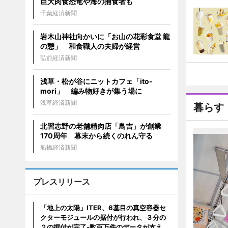
巨大肉食恐竜や海の捕食者も
千葉経済新聞
岩木山神社向かいに「お山の花彩食堂 龍
の憩」 和食職人の夫婦が経営
弘前経済新聞
浅草・松が谷にニットカフェ「ito-
mori」 編み物好きが集う場に
浅草経済新聞
暮らす
北習志野の老舗精肉店「鳥吉」が創業
170周年 幕末から続くのれん守る
船橋経済新聞
プレスリリース
「地上の太陽」ITER、6基目の真空容器セ
クターモジュールの据付が行われ、３分の
２の据付が完了-数百万件のデータが支え