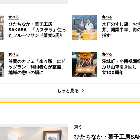
食べる
食べる
ひたちなか・菓子工房
水戸のすし店「お
SAKABA 「カステラ」使っ
井」開業半年、街
たフルーツサンド販売5周年
指す
食べる
食べる
笠間のカフェ「来々瑠」にド
茨城町・小幡祇園祭
ッグラン 利用者らが整備、
ぶり山車引き回し
地域の憩いの場に
立100周年
もっと見る
買う
ひたちなか・菓子工房SA