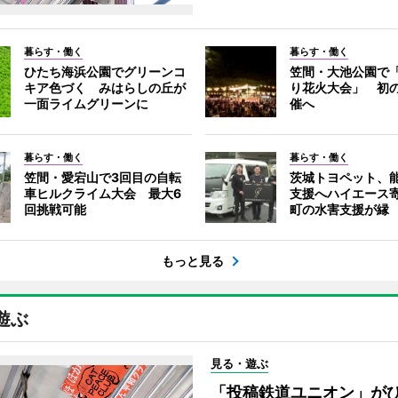
暮らす・働く
暮らす・働く
ひたち海浜公園でグリーンコ
笠間・大池公園で
キア色づく みはらしの丘が
り花火大会」 初
一面ライムグリーンに
催へ
暮らす・働く
暮らす・働く
笠間・愛宕山で3回目の自転
茨城トヨペット、
車ヒルクライム大会 最大6
支援へハイエース
回挑戦可能
町の水害支援が縁
もっと見る
遊ぶ
見る・遊ぶ
「投稿鉄道ユニオン」が