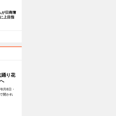
人が日商簿
らに上目指
盆踊り花
へ
8月8日・
で開かれ