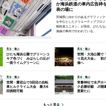
か海浜鉄道の車内広告枠
表の場に
茨城県にゆかりのあるグラフィック
を中心としたクリエーティブプロジ
稿鉄道ユニオン」が現在、ひたちな
湊線の車内で行われている。
見る・遊ぶ
見る・遊ぶ
ひたち海浜公園でグリーンコ
笠間・大池公園で
キア色づく みはらしの丘が
り花火大会」 初
一面ライムグリーンに
催へ
見る・遊ぶ
見る・遊ぶ
笠間・愛宕山で3回目の自転
常磐神社で水戸ホ
車ヒルクライム大会 最大6
ク必勝祈願 J1開
回挑戦可能
意新たに
もっと見る