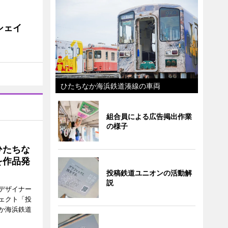
シェイ
ひたちなか海浜鉄道湊線の車両
組合員による広告掲出作業
の様子
ひたちな
を作品発
投稿鉄道ユニオンの活動解
説
デザイナー
ェクト「投
か海浜鉄道