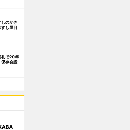
すしのかさ
のすし屋目
礼で20年
 保存会設
KABA