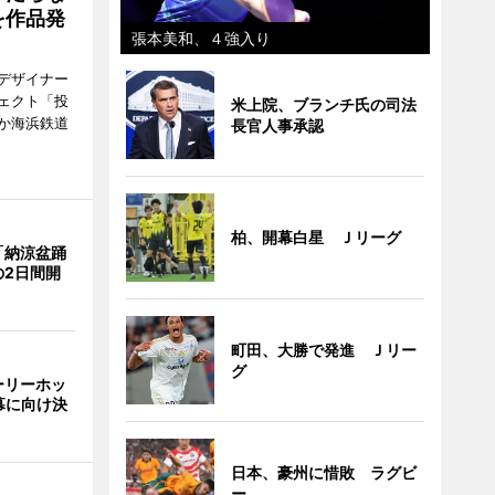
を作品発
張本美和、４強入り
デザイナー
ェクト「投
米上院、ブランチ氏の司法
か海浜鉄道
長官人事承認
柏、開幕白星 Ｊリーグ
「納涼盆踊
の2日間開
町田、大勝で発進 Ｊリー
グ
ーリーホッ
幕に向け決
日本、豪州に惜敗 ラグビ
ー