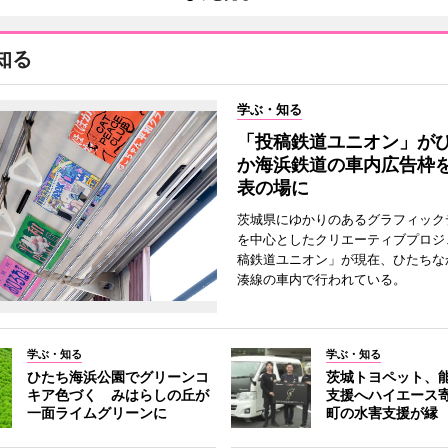
知る
学ぶ・知る
「投稿鉄道ユニオン」が
か海浜鉄道の車内広告枠
表の場に
茨城県にゆかりのあるグラフィック
を中心としたクリエーティブプロジ
稿鉄道ユニオン」が現在、ひたちな
湊線の車内で行われている。
学ぶ・知る
学ぶ・知る
ひたち海浜公園でグリーンコ
茨城トヨペット、
キア色づく みはらしの丘が
支援へハイエース
一面ライムグリーンに
町の水害支援が縁