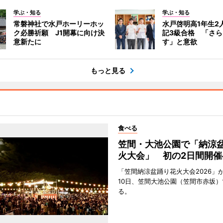
学ぶ・知る
学ぶ・知る
常磐神社で水戸ホーリーホッ
水戸啓明高1年生2
ク必勝祈願 J1開幕に向け決
記3級合格 「さ
意新たに
す」と意欲
もっと見る
食べる
笠間・大池公園で「納涼
火大会」 初の2日間開催
「笠間納涼盆踊り花火大会2026」が
10日、笠間大池公園（笠間市赤坂）
る。