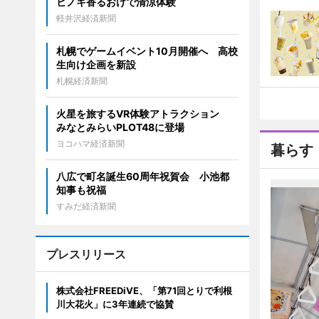
ヒノキ香るおけで清涼体験
軽井沢経済新聞
札幌でゲームイベント10月開催へ 高校
生向け企画を新設
札幌経済新聞
火星を旅するVR体験アトラクション
みなとみらいPLOT48に登場
ヨコハマ経済新聞
暮らす
八広で町名誕生60周年祝賀会 小池都
知事も祝福
すみだ経済新聞
プレスリリース
株式会社FREEDiVE、「第71回とりで利根
川大花火」に3年連続で協賛