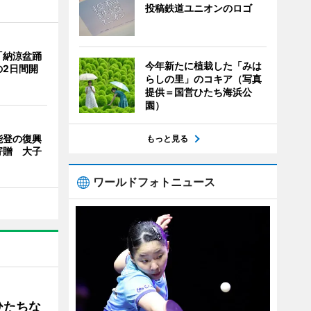
投稿鉄道ユニオンのロゴ
「納涼盆踊
今年新たに植栽した「みは
の2日間開
らしの里」のコキア（写真
提供＝国営ひたち海浜公
園）
能登の復興
もっと見る
寄贈 大子
ワールドフォトニュース
ひたちな