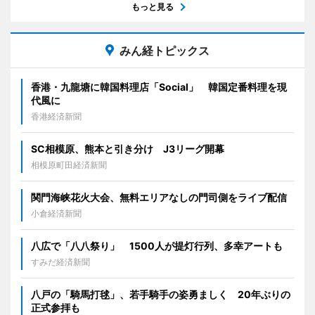
もっと見る
みん経トピックス
香港・九龍塘に韓国料理店「Social」 韓国定番料理を現
代風に
香港経済新聞
SC相模原、熊本と引き分け J3リーグ開幕
相模原町田経済新聞
関門海峡花火大会、無料エリアなしの門司側をライブ配信
小倉経済新聞
八広で「八八祭り」 1500人が提灯行列、多幸アートも
すみだ経済新聞
八戸の「騎馬打毬」、若手騎手の姿勇ましく 20年ぶりの
正式参拝も