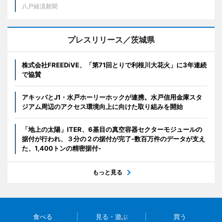
八戸経済新聞
プレスリリース／茨城県
株式会社FREEDiVE、「第71回とりで利根川大花火」に3年連続
で協賛
アキッパとJ1・水戸ホーリーホックが連携。水戸信用金庫スタ
ジアム周辺のアクセス環境向上に向けた取り組みを開始
「地上の太陽」ITER、6基目の真空容器セクターモジュールの
据付が行われ、３分の２の据付が完了-数百万件のデータが支え
た、1,400トンの精密据付-
もっと見る
食べる
見る・遊ぶ
買う