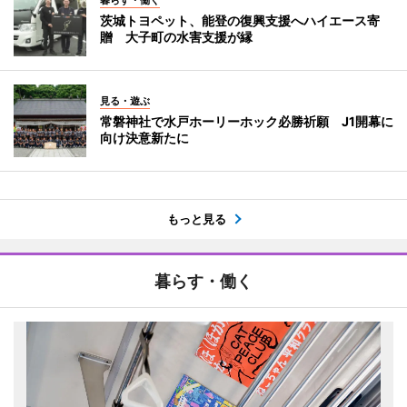
暮らす・働く
茨城トヨペット、能登の復興支援へハイエース寄
贈 大子町の水害支援が縁
見る・遊ぶ
常磐神社で水戸ホーリーホック必勝祈願 J1開幕に
向け決意新たに
もっと見る
暮らす・働く