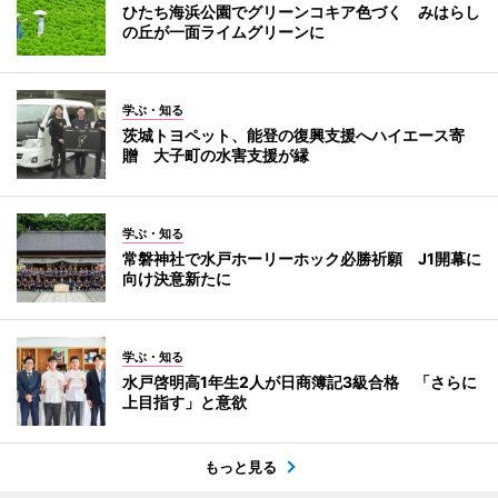
ひたち海浜公園でグリーンコキア色づく みはらし
の丘が一面ライムグリーンに
学ぶ・知る
茨城トヨペット、能登の復興支援へハイエース寄
贈 大子町の水害支援が縁
学ぶ・知る
常磐神社で水戸ホーリーホック必勝祈願 J1開幕に
向け決意新たに
学ぶ・知る
水戸啓明高1年生2人が日商簿記3級合格 「さらに
上目指す」と意欲
もっと見る