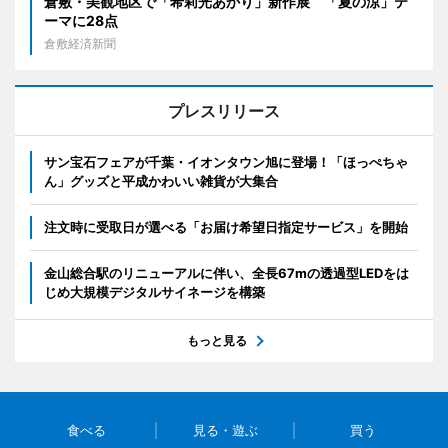
倉敷・美観地区で「希莉光あかり」新作展 「夏の涼」テ
ーマに28点
倉敷経済新聞
プレスリリース
サン宝石フェアが千葉・イオンタウン旭に登場！「ほっぺちゃ
ん」グッズと平成かわいい雑貨が大集合
注文時に受取日が選べる「お届け希望日指定サービス」を開始
金山総合駅のリニューアルに伴い、全長67mの透過型LEDをは
じめ大規模デジタルサイネージを構築
もっと見る
食べる
見る・遊ぶ
買う