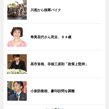
川底から独軍バイク
寿美花代さん死去、９４歳
高市首相、非核三原則「政策上堅持」
小泉防衛相、豪印訪問を調整