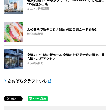
横浜駅西口・JR横浜タワーに「NEWoMan」が初進出
115店舗が出店
ヨコハマ経済新聞
浜松各所で新型コロナ対応 外出自粛ムードを受け
浜松経済新聞
金沢の中心部に新ホテル 金沢21世紀美術館に隣接、兼
六園へも好アクセス
金沢経済新聞
あおぞらクラフトいち