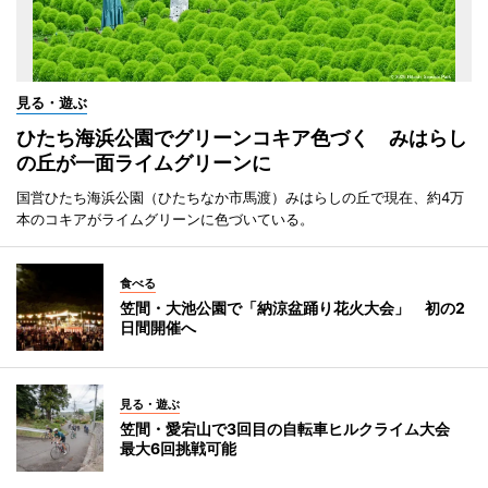
見る・遊ぶ
ひたち海浜公園でグリーンコキア色づく みはらし
の丘が一面ライムグリーンに
国営ひたち海浜公園（ひたちなか市馬渡）みはらしの丘で現在、約4万
本のコキアがライムグリーンに色づいている。
食べる
笠間・大池公園で「納涼盆踊り花火大会」 初の2
日間開催へ
見る・遊ぶ
笠間・愛宕山で3回目の自転車ヒルクライム大会
最大6回挑戦可能