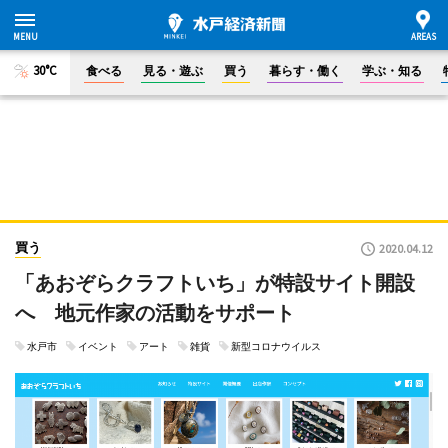
30°C
食べる
見る・遊ぶ
買う
暮らす・働く
学ぶ・知る
買う
2020.04.12
「あおぞらクラフトいち」が特設サイト開設
へ 地元作家の活動をサポート
水戸市
イベント
アート
雑貨
新型コロナウイルス