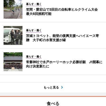
暮らす・働く
笠間・愛宕山で3回目の自転車ヒルクライム大会
最大6回挑戦可能
暮らす・働く
茨城トヨペット、能登の復興支援へハイエース寄
贈 大子町の水害支援が縁
暮らす・働く
常磐神社で水戸ホーリーホック必勝祈願 J1開幕に
向け決意新たに
もっと見る
食べる