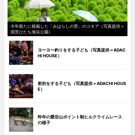
今年新たに植栽した「みはらしの里」のコキア（写真提供＝
国営ひたち海浜公園）
ヨーヨー釣りをする子ども（写真提供＝ADAC
HI HOUSE）
射的をする子ども（写真提供＝ADACHI HOUS
E）
昨年の愛宕山ポイント制ヒルクライムレース
の様子