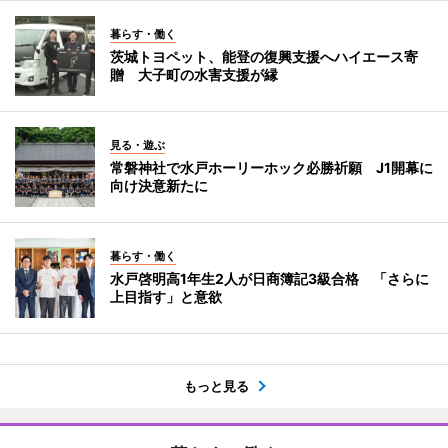
暮らす・働く
茨城トヨペット、能登の復興支援へハイエース寄
贈 大子町の水害支援が縁
見る・遊ぶ
常磐神社で水戸ホーリーホック必勝祈願 J1開幕に
向け決意新たに
暮らす・働く
水戸啓明高1年生2人が日商簿記3級合格 「さらに
上目指す」と意欲
もっと見る