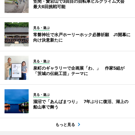
笠間・愛宕山で3回目の自転車ヒルクライム大会
最大6回挑戦可能
見る・遊ぶ
常磐神社で水戸ホーリーホック必勝祈願 J1開幕に
向け決意新たに
見る・遊ぶ
泉町のギャラリーで企画展「わ、」 作家5組が
「茨城の伝統工芸」テーマに
見る・遊ぶ
涸沼で「あんばまつり」 7年ぶりに復活、湖上の
船山車で舞う
もっと見る