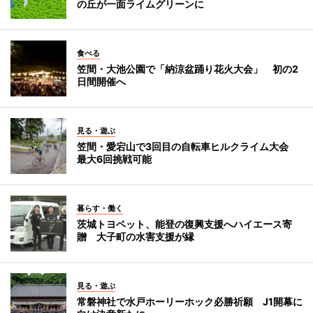
の丘が一面ライムグリーンに
食べる
笠間・大池公園で「納涼盆踊り花火大会」 初の2
日間開催へ
見る・遊ぶ
笠間・愛宕山で3回目の自転車ヒルクライム大会
最大6回挑戦可能
暮らす・働く
茨城トヨペット、能登の復興支援へハイエース寄
贈 大子町の水害支援が縁
見る・遊ぶ
常磐神社で水戸ホーリーホック必勝祈願 J1開幕に