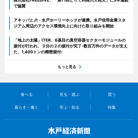
で協賛
アキッパとJ1・水戸ホーリーホックが連携。水戸信用金庫スタ
ジアム周辺のアクセス環境向上に向けた取り組みを開始
「地上の太陽」ITER、6基目の真空容器セクターモジュールの
据付が行われ、３分の２の据付が完了-数百万件のデータが支え
た、1,400トンの精密据付-
もっと見る
食べる
見る・遊ぶ
買う
暮らす・働く
学ぶ・知る
特集