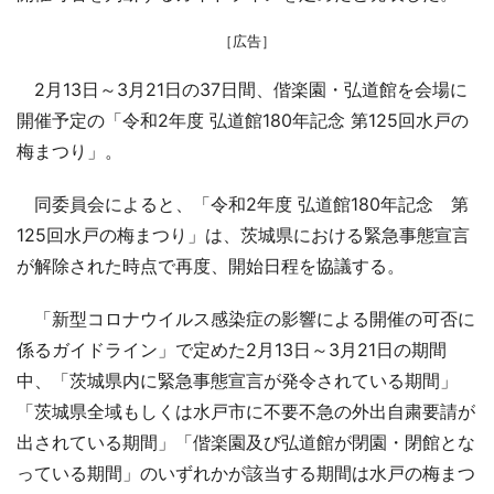
［広告］
2月13日～3月21日の37日間、偕楽園・弘道館を会場に
開催予定の「令和2年度 弘道館180年記念 第125回水戸の
梅まつり」。
同委員会によると、「令和2年度 弘道館180年記念 第
125回水戸の梅まつり」は、茨城県における緊急事態宣言
が解除された時点で再度、開始日程を協議する。
「新型コロナウイルス感染症の影響による開催の可否に
係るガイドライン」で定めた2月13日～3月21日の期間
中、「茨城県内に緊急事態宣言が発令されている期間」
「茨城県全域もしくは水戸市に不要不急の外出自粛要請が
出されている期間」「偕楽園及び弘道館が閉園・閉館とな
っている期間」のいずれかが該当する期間は水戸の梅まつ