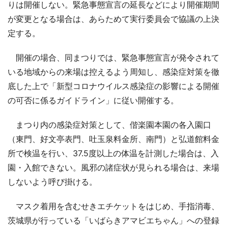
りは開催しない。緊急事態宣言の延長などにより開催期間
が変更となる場合は、あらためて実行委員会で協議の上決
定する。
開催の場合、同まつりでは、緊急事態宣言が発令されて
いる地域からの来場は控えるよう周知し、感染症対策を徹
底した上で「新型コロナウイルス感染症の影響による開催
の可否に係るガイドライン」に従い開催する。
まつり内の感染症対策として、偕楽園本園の各入園口
（東門、好文亭表門、吐玉泉料金所、南門）と弘道館料金
所で検温を行い、37.5度以上の体温を計測した場合は、入
園・入館できない。風邪の諸症状が見られる場合は、来場
しないよう呼び掛ける。
マスク着用を含むせきエチケットをはじめ、手指消毒、
茨城県が行っている「いばらきアマビエちゃん」への登録