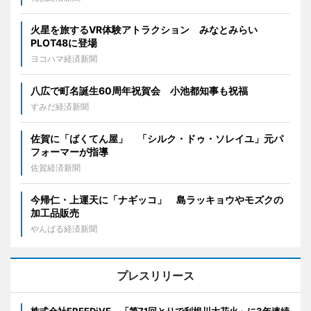
火星を旅するVR体験アトラクション みなとみらい
PLOT48に登場
ヨコハマ経済新聞
八広で町名誕生60周年祝賀会 小池都知事も祝福
すみだ経済新聞
佐賀に「ばくてん屋」 「シルク・ドゥ・ソレイユ」元パ
フォーマーが指導
佐賀経済新聞
今帰仁・上運天に「ナギッコ」 島ラッキョウやモズクの
加工品販売
やんばる経済新聞
プレスリリース
株式会社FREEDiVE、「第71回とりで利根川大花火」に3年連続