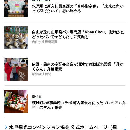
水戸駅に新入社員企画の「合格指定券」 「未来に向か
って羽ばたいて」思い込める
自由が丘に山形発パン専門店「Shou Shou」 動物かた
どったパンで子どもたちに笑顔を
自由が丘経済新聞
伊豆・函南の宅配弁当店が沼津で移動販売営業 「具だ
くさん」弁当販売
沼津経済新聞
食べる
茨城町の5事業所コラボ 町内産食材使ったプレミアム弁
当「のぞみ」販売
水戸観光コンベンション協会 公式ホームページ（観