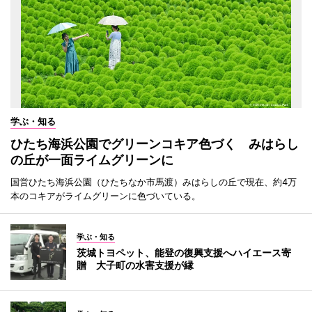
学ぶ・知る
ひたち海浜公園でグリーンコキア色づく みはらし
の丘が一面ライムグリーンに
国営ひたち海浜公園（ひたちなか市馬渡）みはらしの丘で現在、約4万
本のコキアがライムグリーンに色づいている。
学ぶ・知る
茨城トヨペット、能登の復興支援へハイエース寄
贈 大子町の水害支援が縁