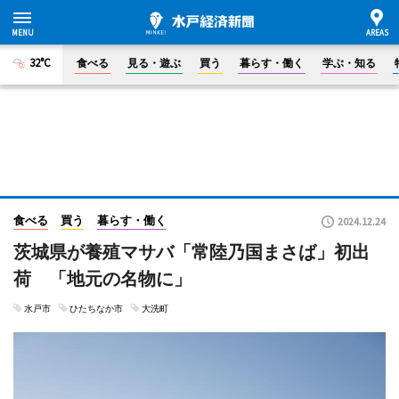
32°C
食べる
見る・遊ぶ
買う
暮らす・働く
学ぶ・知る
食べる
買う
暮らす・働く
2024.12.24
茨城県が養殖マサバ「常陸乃国まさば」初出
荷 「地元の名物に」
水戸市
ひたちなか市
大洗町