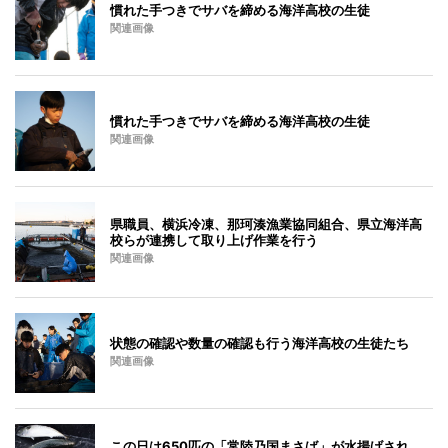
慣れた手つきでサバを締める海洋高校の生徒
関連画像
慣れた手つきでサバを締める海洋高校の生徒
関連画像
県職員、横浜冷凍、那珂湊漁業協同組合、県立海洋高
校らが連携して取り上げ作業を行う
関連画像
状態の確認や数量の確認も行う海洋高校の生徒たち
関連画像
この日は650匹の「常陸乃国まさば」が水揚げされ、