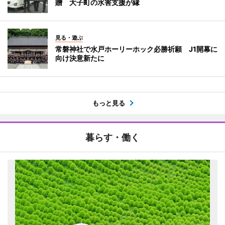
贈 大子町の水害支援が縁
見る・遊ぶ
常磐神社で水戸ホーリーホック必勝祈願 J1開幕に
向け決意新たに
もっと見る
暮らす・働く