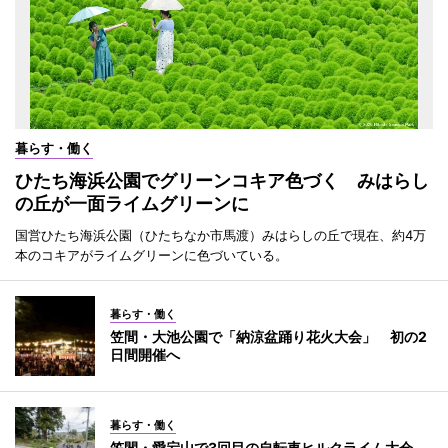
暮らす・働く
ひたち海浜公園でグリーンコキア色づく みはらし
の丘が一面ライムグリーンに
国営ひたち海浜公園（ひたちなか市馬渡）みはらしの丘で現在、約4万
本のコキアがライムグリーンに色づいている。
暮らす・働く
笠間・大池公園で「納涼盆踊り花火大会」 初の2
日間開催へ
暮らす・働く
笠間・愛宕山で3回目の自転車ヒルクライム大会