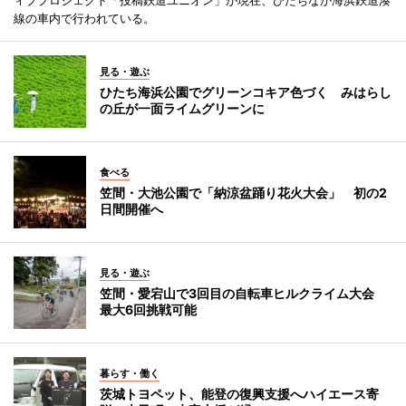
ィブプロジェクト「投稿鉄道ユニオン」が現在、ひたちなか海浜鉄道湊
線の車内で行われている。
見る・遊ぶ
ひたち海浜公園でグリーンコキア色づく みはらし
の丘が一面ライムグリーンに
食べる
笠間・大池公園で「納涼盆踊り花火大会」 初の2
日間開催へ
見る・遊ぶ
笠間・愛宕山で3回目の自転車ヒルクライム大会
最大6回挑戦可能
暮らす・働く
茨城トヨペット、能登の復興支援へハイエース寄