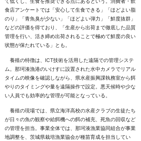
て低くし、生食を推奨できる点にあるという。消費者・飲
食店アンケートでは「安心して生食できる」「ほどよい脂
のり」「青魚臭が少ない」「ほどよい弾力」「鮮度抜群」
などの評価を得ており、「生産から出荷まで徹底した品質
管理を行い、活き締め出荷されることで極めて鮮度の良い
状態が保たれている」とも。
養殖の特徴は、ICT技術を活用した遠隔での管理システ
ム。那珂湊漁港のいけすに設置された水中カメラでリアル
タイムの映像を確認しながら、県水産振興課執務室から餌
やりのタイミングや量を遠隔操作で設定。悪天候時や少な
い人員でも効率的な管理が可能となっている。
養殖の現場では、県立海洋高校の水産クラブの生徒たち
が日々の魚の観察や給餌機への餌の補充、死魚の回収など
の管理を担当。事業全体では、那珂湊漁業協同組合が事業
地調整を、茨城県栽培漁業協会が種苗育成を担当してい