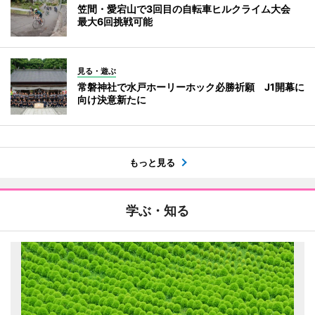
笠間・愛宕山で3回目の自転車ヒルクライム大会
最大6回挑戦可能
見る・遊ぶ
常磐神社で水戸ホーリーホック必勝祈願 J1開幕に
向け決意新たに
もっと見る
学ぶ・知る