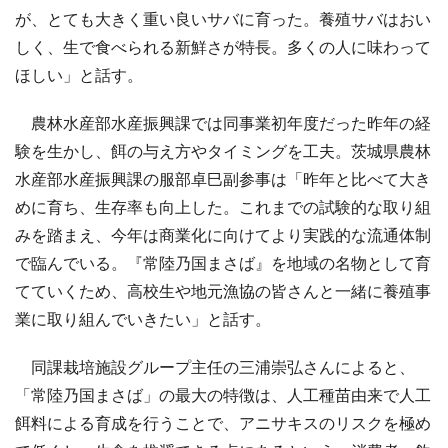
が、とても大きく重い良いサバに育った。養殖サバはおい
しく、生で食べられる新鮮さが特長。多くの人に味わって
ほしい」と話す。
農林水産部水産振興課では同事業初年度だった昨年の経
験を生かし、餌の与え方やタイミングを工夫。茨城県農林
水産部水産振興課の服部卓巳副参事は「昨年と比べて大き
めに育ち、生存率も向上した。これまでの試験的な取り組
みを踏まえ、今年は商業化に向けてより実践的な流通体制
で臨んでいる。『常陸乃国まさば』を地域の名物として育
てていくため、高校生や地元漁協の皆さんと一緒に養殖事
業に取り組んでいきたい」と話す。
同課栽培施設グループ主任の三浦崇弘さんによると、
「常陸乃国まさば」の最大の特徴は、人工種苗由来で人工
餌料による育成を行うことで、アニサキスのリスクを極め