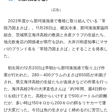
［広告］
2022年度から那珂湊漁港で養殖に取り組んでいる「常
陸乃国まさば」。11月26日は、横浜冷凍、那珂湊漁業協同
組合、茨城県立海洋高校の教員と水産クラブの生徒たち、
地元飲食店の関係者が県庁を訪れ、大井川和彦知事にマサ
バのブランド名を「常陸乃国まさば」とすることを発表し
た。
初出荷の12月20日は早朝から那珂湊漁港で取り上げ作
業が行われた。280～400グラムのまさば650匹が水揚げ
され、県立海洋高校の生徒たちが血抜きなどの作業を行っ
た。海洋高校2年の大津直也さんは「約1年間、週4日餌や
りを続けてきた。高校からいけすまで500メートルの距離
だが、多い時は150キロから200キロの餌をリヤカーで運
び大変だった。今日は魚の生きがよく締めるのに苦労した