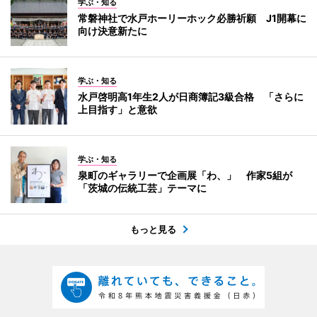
学ぶ・知る
常磐神社で水戸ホーリーホック必勝祈願 J1開幕に
向け決意新たに
学ぶ・知る
水戸啓明高1年生2人が日商簿記3級合格 「さらに
上目指す」と意欲
学ぶ・知る
泉町のギャラリーで企画展「わ、」 作家5組が
「茨城の伝統工芸」テーマに
もっと見る