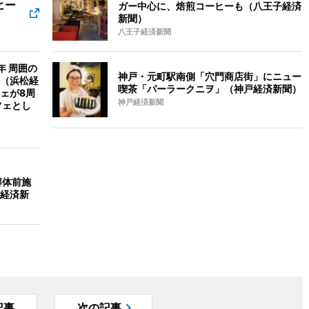
ヒー
ガー中心に、焙煎コーヒーも（八王子経済
新聞）
八王子経済新聞
年 周囲の
神戸・元町駅南側「穴門商店街」にニュー
（浜松経
喫茶「パーラークニヲ」（神戸経済新聞）
ェが8周
神戸経済新聞
フェとし
解体前施
経済新
記事
次の記事