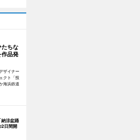
ひたちな
を作品発
デザイナー
ェクト「投
か海浜鉄道
「納涼盆踊
の2日間開