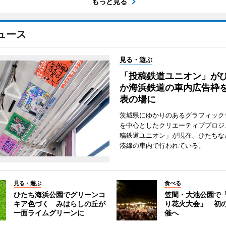
もっと見る
ュース
見る・遊ぶ
「投稿鉄道ユニオン」が
か海浜鉄道の車内広告枠
表の場に
茨城県にゆかりのあるグラフィック
を中心としたクリエーティブプロジ
稿鉄道ユニオン」が現在、ひたちな
湊線の車内で行われている。
見る・遊ぶ
食べる
ひたち海浜公園でグリーンコ
笠間・大池公園で
キア色づく みはらしの丘が
り花火大会」 初
一面ライムグリーンに
催へ