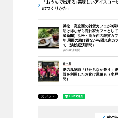
「おうちで出来る♪美味しいアイスコー
のつくりかた」
浜松・高丘西の雑貨カフェが8周
助け得ながら隠れ家カフェとして
済新聞）浜松・高丘西の雑貨カフ
年 周囲の助け得ながら隠れ家カ
て（浜松経済新聞）
浜松経済新聞
食べる
夏の風物詩「ひたちなか祭り」 
設を利用したお化け屋敷も（水戸
聞）
前の