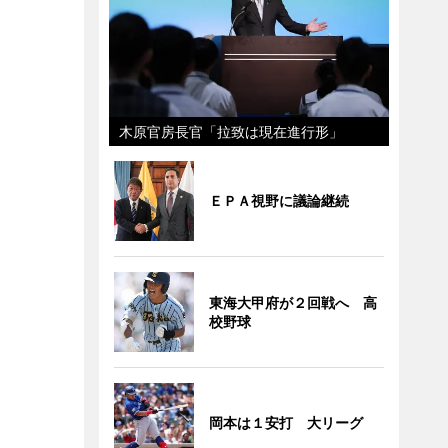
木原官房長官「拉致は現在進行形」
ＥＰＡ視野に議論継続
東海大甲府が２回戦へ 高
校野球
岡本は１安打 大リーグ