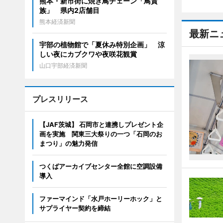
熊本・新市街に焼き鳥チェーン「鳥貴
族」 県内2店舗目
熊本経済新聞
最新ニ
宇部の植物館で「夏休み特別企画」 涼
しい夜にカブクワや夜咲花観賞
山口宇部経済新聞
プレスリリース
【JAF茨城】 石岡市と連携しプレゼント企
画を実施 関東三大祭りの一つ「石岡のお
まつり」の魅力発信
つくばアーカイブセンター全館に空調設備
導入
ファーマインド「水戸ホーリーホック」と
サプライヤー契約を締結