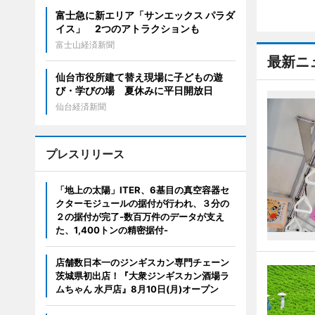
富士急に新エリア「サンエックス パラダ
イス」 2つのアトラクションも
富士山経済新聞
最新ニ
仙台市役所建て替え現場に子どもの遊
び・学びの場 夏休みに平日開放日
仙台経済新聞
プレスリリース
「地上の太陽」ITER、6基目の真空容器セ
クターモジュールの据付が行われ、３分の
２の据付が完了-数百万件のデータが支え
た、1,400トンの精密据付-
店舗数日本一のジンギスカン専門チェーン
茨城県初出店！『大衆ジンギスカン酒場ラ
ムちゃん 水戸店』8月10日(月)オープン