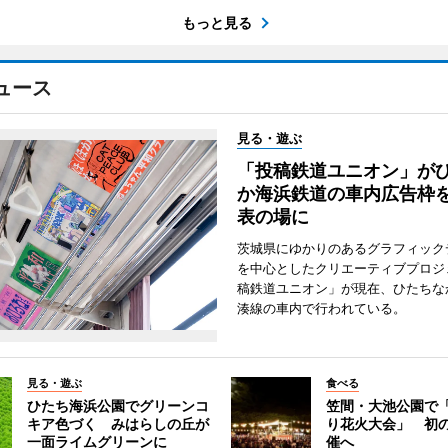
もっと見る
ュース
見る・遊ぶ
「投稿鉄道ユニオン」が
か海浜鉄道の車内広告枠
表の場に
茨城県にゆかりのあるグラフィック
を中心としたクリエーティブプロジ
稿鉄道ユニオン」が現在、ひたちな
湊線の車内で行われている。
見る・遊ぶ
食べる
ひたち海浜公園でグリーンコ
笠間・大池公園で
キア色づく みはらしの丘が
り花火大会」 初
一面ライムグリーンに
催へ