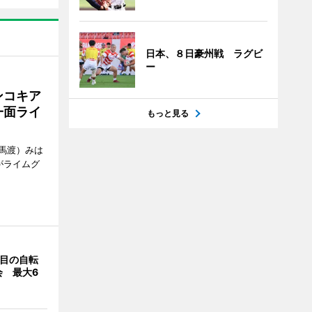
日本、８日豪州戦 ラグビ
ー
ンコキア
一面ライ
もっと見る
馬渡）みは
がライムグ
回目の自転
会 最大6