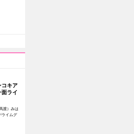
ンコキア
一面ライ
馬渡）みは
がライムグ