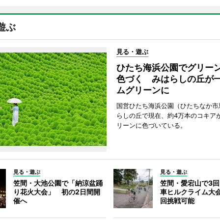
遊ぶ
見る・遊ぶ
ひたち海浜公園でグリー
色づく みはらしの丘が
ムグリーンに
国営ひたち海浜公園（ひたちなか市
らしの丘で現在、約4万本のコキア
リーンに色づいている。
見る・遊ぶ
見る・遊ぶ
笠間・大池公園で「納涼盆踊
笠間・愛宕山で3
り花火大会」 初の2日間開
車ヒルクライム大
催へ
回挑戦可能