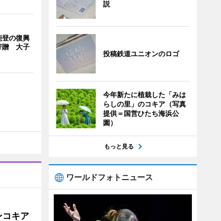
説
能登の復興
寄贈 大子
投稿鉄道ユニオンのロゴ
今年新たに植栽した「みは
らしの里」のコキア（写真
提供＝国営ひたち海浜公
園）
もっと見る
ワールドフォトニュース
ンコキア