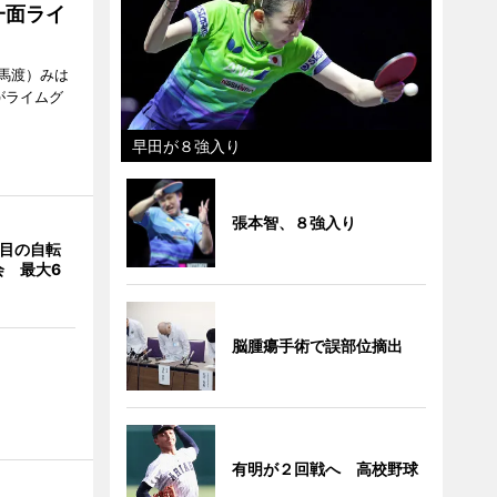
一面ライ
馬渡）みは
がライムグ
早田が８強入り
張本智、８強入り
回目の自転
会 最大6
脳腫瘍手術で誤部位摘出
有明が２回戦へ 高校野球