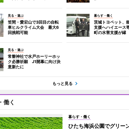
見る・遊ぶ
暮らす・働く
笠間・愛宕山で3回目の自転
茨城トヨペット、
車ヒルクライム大会 最大6
支援へハイエース
回挑戦可能
町の水害支援が縁
見る・遊ぶ
常磐神社で水戸ホーリーホッ
ク必勝祈願 J1開幕に向け決
意新たに
もっと見る
・働く
暮らす・働く
ひたち海浜公園でグリー