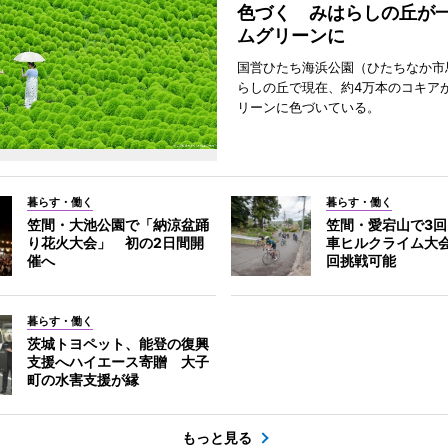
色づく みはらしの丘が
ムグリーンに
国営ひたち海浜公園（ひたちなか市
らしの丘で現在、約4万本のコキア
リーンに色づいている。
暮らす・働く
暮らす・働く
笠間・大池公園で「納涼盆踊
笠間・愛宕山で3
り花火大会」 初の2日間開
車ヒルクライム大
催へ
回挑戦可能
暮らす・働く
茨城トヨペット、能登の復興
支援へハイエース寄贈 大子
町の水害支援が縁
もっと見る