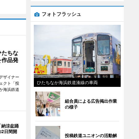
フォトフラッシュ
ひたちな
を作品発
デザイナー
ひたちなか海浜鉄道湊線の車両
ェクト「投
か海浜鉄道
組合員による広告掲出作業
の様子
「納涼盆踊
の2日間開
投稿鉄道ユニオンの活動解