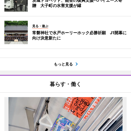
茨城トヨペット、能登の復興支援へハイエース寄
贈 大子町の水害支援が縁
見る・遊ぶ
常磐神社で水戸ホーリーホック必勝祈願 J1開幕に
向け決意新たに
もっと見る
暮らす・働く