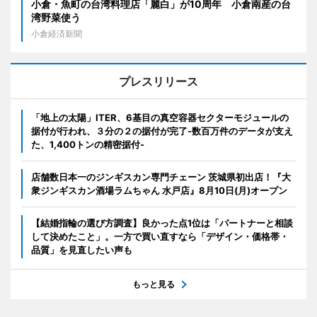
小倉・魚町の台湾料理店「麗白」が10周年 小倉南産の台
湾野菜使う
小倉経済新聞
プレスリリース
「地上の太陽」ITER、6基目の真空容器セクターモジュールの
据付が行われ、３分の２の据付が完了-数百万件のデータが支え
た、1,400トンの精密据付-
店舗数日本一のジンギスカン専門チェーン 茨城県初出店！『大
衆ジンギスカン酒場ラムちゃん 水戸店』8月10日(月)オープン
【結婚指輪の選び方調査】良かった点1位は「パートナーと相談
して決めたこと」。一方で買い直すなら「デザイン・価格帯・
品質」を見直したい声も
もっと見る