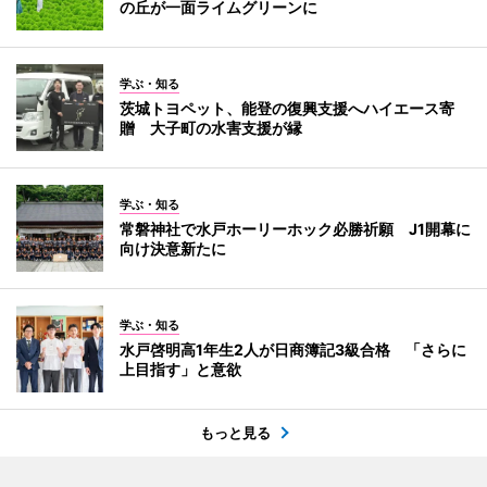
の丘が一面ライムグリーンに
学ぶ・知る
茨城トヨペット、能登の復興支援へハイエース寄
贈 大子町の水害支援が縁
学ぶ・知る
常磐神社で水戸ホーリーホック必勝祈願 J1開幕に
向け決意新たに
学ぶ・知る
水戸啓明高1年生2人が日商簿記3級合格 「さらに
上目指す」と意欲
もっと見る