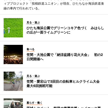
ィブプロジェクト「投稿鉄道ユニオン」が現在、ひたちなか海浜鉄道湊
線の車内で行われている。
見る・遊ぶ
ひたち海浜公園でグリーンコキア色づく みはらし
の丘が一面ライムグリーンに
食べる
笠間・大池公園で「納涼盆踊り花火大会」 初の2
日間開催へ
見る・遊ぶ
笠間・愛宕山で3回目の自転車ヒルクライム大会
最大6回挑戦可能
暮らす・働く