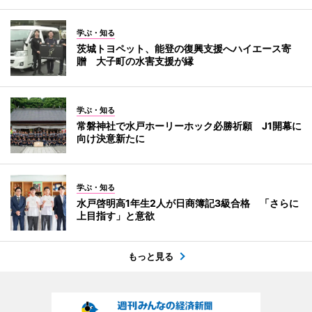
学ぶ・知る
茨城トヨペット、能登の復興支援へハイエース寄
贈 大子町の水害支援が縁
学ぶ・知る
常磐神社で水戸ホーリーホック必勝祈願 J1開幕に
向け決意新たに
学ぶ・知る
水戸啓明高1年生2人が日商簿記3級合格 「さらに
上目指す」と意欲
もっと見る