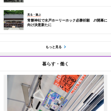
見る・遊ぶ
常磐神社で水戸ホーリーホック必勝祈願 J1開幕に
向け決意新たに
もっと見る
暮らす・働く