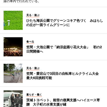
線の車内で行われている。
見る・遊ぶ
ひたち海浜公園でグリーンコキア色づく みはらし
の丘が一面ライムグリーンに
食べる
笠間・大池公園で「納涼盆踊り花火大会」 初の2
日間開催へ
見る・遊ぶ
笠間・愛宕山で3回目の自転車ヒルクライム大会
最大6回挑戦可能
暮らす・働く
茨城トヨペット、能登の復興支援へハイエース寄
贈 大子町の水害支援が縁