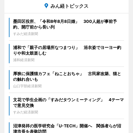
みん経トピックス
墨田区役所、「令和8年8月8日婚」 300人超が事前予
約、開庁前から長い列
すみだ経済新聞
浦和で「親子の居場所なつまつり」 浴衣姿でヨーヨー釣
りや和太鼓楽しむ
浦和経済新聞
厚狭に保護猫カフェ「ねことおちゃ」 古民家改築、猫と
の触れ合いも
山口宇部経済新聞
文花で学生企画の「すみだタウンミーティング」 4テーマ
で意見交換
すみだ経済新聞
沼津発祥の医学研究会「U-TECH」開催へ 関係者らが沼
津市長を表敬訪問