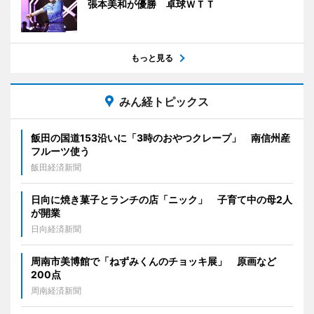
張本美和が優勝 卓球ＷＴＴ
もっと見る
みん経トピックス
飯田の国道153沿いに「3時のおやつクレープ」 南信州産
フルーツ使う
飯田経済新聞
日向に焼き菓子とランチの店「ニック」 子育て中の母2人
が開業
日向経済新聞
周南市美博館で「ねずみくんのチョッキ展」 原画など
200点
周南経済新聞