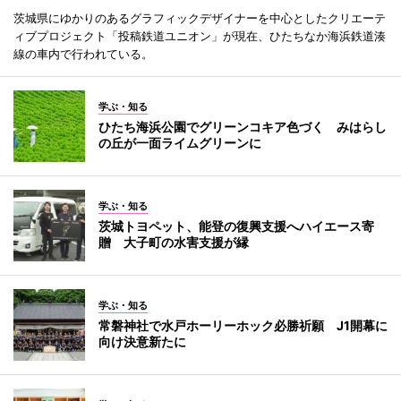
茨城県にゆかりのあるグラフィックデザイナーを中心としたクリエーテ
ィブプロジェクト「投稿鉄道ユニオン」が現在、ひたちなか海浜鉄道湊
線の車内で行われている。
学ぶ・知る
ひたち海浜公園でグリーンコキア色づく みはらし
の丘が一面ライムグリーンに
学ぶ・知る
茨城トヨペット、能登の復興支援へハイエース寄
贈 大子町の水害支援が縁
学ぶ・知る
常磐神社で水戸ホーリーホック必勝祈願 J1開幕に
向け決意新たに