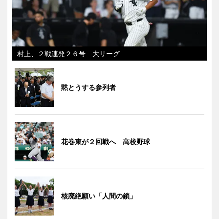
村上、２戦連発２６号 大リーグ
黙とうする参列者
花巻東が２回戦へ 高校野球
核廃絶願い「人間の鎖」