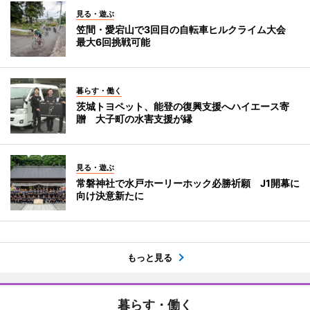
見る・遊ぶ
笠間・愛宕山で3回目の自転車ヒルクライム大会
最大6回挑戦可能
暮らす・働く
茨城トヨペット、能登の復興支援へハイエース寄
贈 大子町の水害支援が縁
見る・遊ぶ
常磐神社で水戸ホーリーホック必勝祈願 J1開幕に
向け決意新たに
もっと見る
暮らす・働く