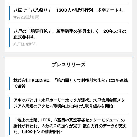
八広で「八八祭り」 1500人が提灯行列、多幸アートも
すみだ経済新聞
八戸の「騎馬打毬」、若手騎手の姿勇ましく 20年ぶりの
正式参拝も
八戸経済新聞
プレスリリース
株式会社FREEDiVE、「第71回とりで利根川大花火」に3年連続
で協賛
アキッパとJ1・水戸ホーリーホックが連携。水戸信用金庫スタ
ジアム周辺のアクセス環境向上に向けた取り組みを開始
「地上の太陽」ITER、6基目の真空容器セクターモジュールの
据付が行われ、３分の２の据付が完了-数百万件のデータが支え
た、1,400トンの精密据付-