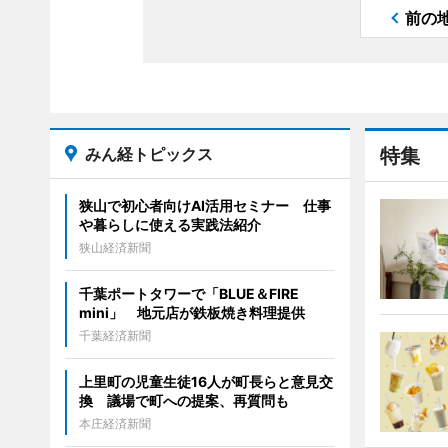
前の
みん経トピックス
特集
狭山で初心者向けAI活用セミナー 仕事
や暮らしに使える実践法紹介
狭山経済新聞
千葉ポートタワーで「BLUE＆FIRE
mini」 地元店が鉄板焼き料理提供
千葉経済新聞
上里町の児童生徒16人が町長らと意見交
換 議場で町への提案、再質問も
本庄経済新聞