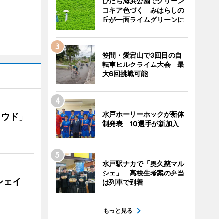
ひたち海浜公園でグリーン
コキア色づく みはらしの
丘が一面ライムグリーンに
笠間・愛宕山で3回目の自
転車ヒルクライム大会 最
大6回挑戦可能
水戸ホーリーホックが新体
ラウド」
制発表 10選手が新加入
水戸駅ナカで「奥久慈マル
シェ」 高校生考案の弁当
シェイ
は列車で到着
もっと見る