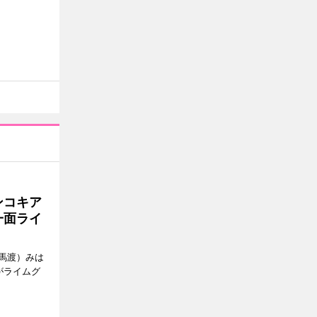
ンコキア
一面ライ
馬渡）みは
がライムグ