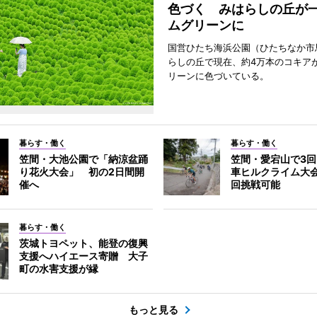
色づく みはらしの丘が
ムグリーンに
国営ひたち海浜公園（ひたちなか市
らしの丘で現在、約4万本のコキア
リーンに色づいている。
暮らす・働く
暮らす・働く
笠間・大池公園で「納涼盆踊
笠間・愛宕山で3
り花火大会」 初の2日間開
車ヒルクライム大
催へ
回挑戦可能
暮らす・働く
茨城トヨペット、能登の復興
支援へハイエース寄贈 大子
町の水害支援が縁
もっと見る