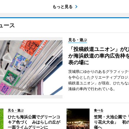
もっと見る
ュース
見る・遊ぶ
「投稿鉄道ユニオン」が
か海浜鉄道の車内広告枠
表の場に
茨城県にゆかりのあるグラフィック
を中心としたクリエーティブプロジ
稿鉄道ユニオン」が現在、ひたちな
湊線の車内で行われている。
見る・遊ぶ
食べる
ひたち海浜公園でグリーンコ
笠間・大池公園で
キア色づく みはらしの丘が
り花火大会」 初
一面ライムグリーンに
催へ