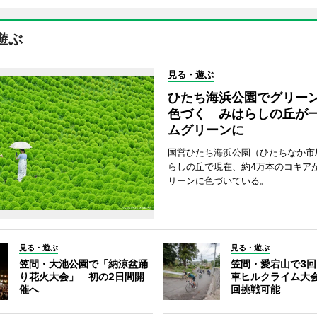
遊ぶ
見る・遊ぶ
ひたち海浜公園でグリー
色づく みはらしの丘が
ムグリーンに
国営ひたち海浜公園（ひたちなか市
らしの丘で現在、約4万本のコキア
リーンに色づいている。
見る・遊ぶ
見る・遊ぶ
笠間・大池公園で「納涼盆踊
笠間・愛宕山で3
り花火大会」 初の2日間開
車ヒルクライム大
催へ
回挑戦可能