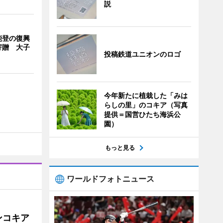
説
能登の復興
寄贈 大子
投稿鉄道ユニオンのロゴ
今年新たに植栽した「みは
らしの里」のコキア（写真
提供＝国営ひたち海浜公
園）
もっと見る
ワールドフォトニュース
ンコキア