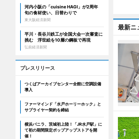
河内小阪の「cuisine HAGI」が2周年
旬の食材使い、日替わりで
東大阪経済新聞
最新ニ
平川・長谷川鉄工が全国大会一次審査に
挑む 浮世絵を10層の鋼板で再現
弘前経済新聞
プレスリリース
つくばアーカイブセンター全館に空調設備
導入
ファーマインド「水戸ホーリーホック」と
サプライヤー契約を締結
横浜バニラ、茨城初上陸！「JR水戸駅」に
て初の期間限定ポップアップストアを開
催！