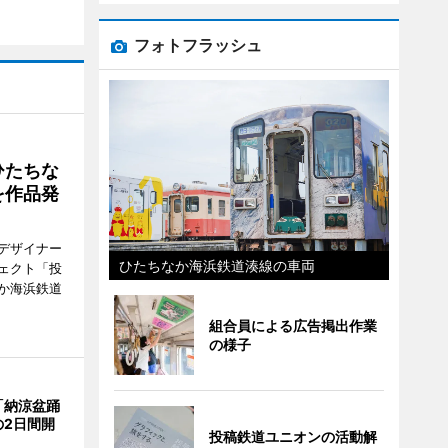
フォトフラッシュ
ひたちな
を作品発
デザイナー
ひたちなか海浜鉄道湊線の車両
ェクト「投
か海浜鉄道
組合員による広告掲出作業
の様子
「納涼盆踊
の2日間開
投稿鉄道ユニオンの活動解