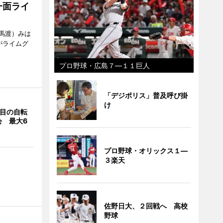
一面ライ
馬渡）みは
がライムグ
プロ野球・広島７―１１巨人
「デジポリス」普及呼び掛
け
回目の自転
会 最大6
プロ野球・オリックス１―
３楽天
佐野日大、２回戦へ 高校
野球