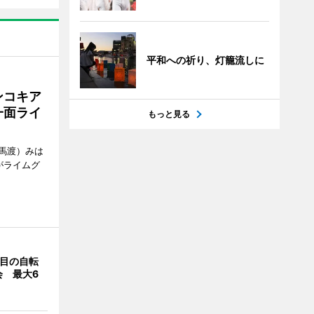
平和への祈り、灯籠流しに
ンコキア
一面ライ
もっと見る
馬渡）みは
がライムグ
回目の自転
会 最大6