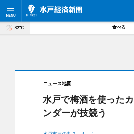
食べる
32°C
ニュース地図
水戸で梅酒を使ったカ
ンダーが技競う
水戸市三の丸２－１－１