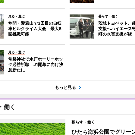
見る・遊ぶ
暮らす・働く
笠間・愛宕山で3回目の自転
茨城トヨペット、
車ヒルクライム大会 最大6
支援へハイエース
回挑戦可能
町の水害支援が縁
見る・遊ぶ
常磐神社で水戸ホーリーホッ
ク必勝祈願 J1開幕に向け決
意新たに
もっと見る
・働く
暮らす・働く
ひたち海浜公園でグリー