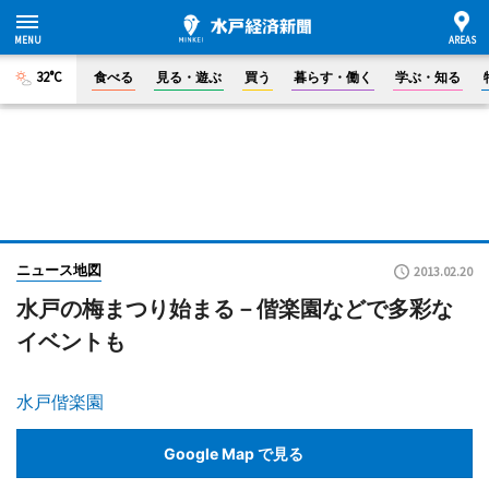
32°C
食べる
見る・遊ぶ
買う
暮らす・働く
学ぶ・知る
ニュース地図
2013.02.20
水戸の梅まつり始まる－偕楽園などで多彩な
イベントも
水戸偕楽園
Google Map で見る