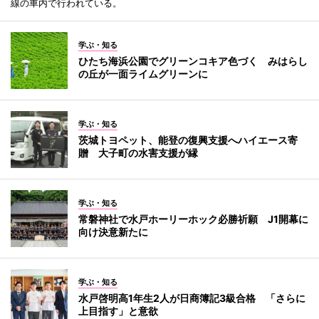
線の車内で行われている。
学ぶ・知る
ひたち海浜公園でグリーンコキア色づく みはらし
の丘が一面ライムグリーンに
学ぶ・知る
茨城トヨペット、能登の復興支援へハイエース寄
贈 大子町の水害支援が縁
学ぶ・知る
常磐神社で水戸ホーリーホック必勝祈願 J1開幕に
向け決意新たに
学ぶ・知る
水戸啓明高1年生2人が日商簿記3級合格 「さらに
上目指す」と意欲