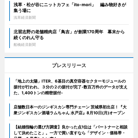
浅草・松が谷にニットカフェ「ito-mori」 編み物好きが
集う場に
浅草経済新聞
北習志野の老舗精肉店「鳥吉」が創業170周年 幕末から
続くのれん守る
船橋経済新聞
プレスリリース
「地上の太陽」ITER、6基目の真空容器セクターモジュールの
据付が行われ、３分の２の据付が完了-数百万件のデータが支え
た、1,400トンの精密据付-
店舗数日本一のジンギスカン専門チェーン 茨城県初出店！『大
衆ジンギスカン酒場ラムちゃん 水戸店』8月10日(月)オープン
【結婚指輪の選び方調査】良かった点1位は「パートナーと相談
して決めたこと」。一方で買い直すなら「デザイン・価格帯・