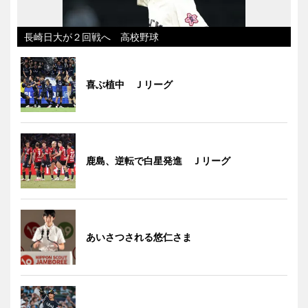
長崎日大が２回戦へ 高校野球
喜ぶ植中 Ｊリーグ
鹿島、逆転で白星発進 Ｊリーグ
あいさつされる悠仁さま