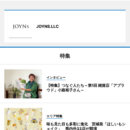
JOYNS.LLC
特集
インタビュー
【特集】つなぐ人たち～第1回 雑貨店「アプラ
ウド」小路裕子さん～
エリア特集
味も見た目も多彩に進化 茨城発「ほしいもシ
ェイク」 県内外33店が競演