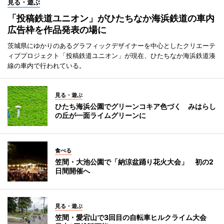
見る・遊ぶ
「投稿鉄道ユニオン」がひたちなか海浜鉄道の車内
広告枠を作品発表の場に
茨城県にゆかりのあるグラフィックデザイナーを中心としたクリエーテ
ィブプロジェクト「投稿鉄道ユニオン」が現在、ひたちなか海浜鉄道湊
線の車内で行われている。
見る・遊ぶ
ひたち海浜公園でグリーンコキア色づく みはらし
の丘が一面ライムグリーンに
食べる
笠間・大池公園で「納涼盆踊り花火大会」 初の2
日間開催へ
見る・遊ぶ
笠間・愛宕山で3回目の自転車ヒルクライム大会