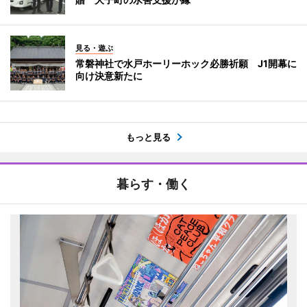
見る・遊ぶ
常磐神社で水戸ホーリーホック必勝祈願 J1開幕に
向け決意新たに
もっと見る
暮らす・働く