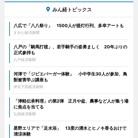
みん経トピックス
八広で「八八祭り」 1500人が提灯行列、多幸アートも
すみだ経済新聞
八戸の「騎馬打毬」、若手騎手の姿勇ましく 20年ぶりの
正式参拝も
八戸経済新聞
河津で「ジビエバーガー体験」 小中学生30人が参加、鳥
獣被害学ぶ講座も
伊豆下田経済新聞
「津軽伝承料理」の第2弾 正月や盆、農事など人が集う場
に焦点を当てる
弘前経済新聞
星野エリアで「足水浴」 13度の湧水とヒノキ香るおけで
清涼体験