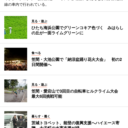
線の車内で行われている。
見る・遊ぶ
ひたち海浜公園でグリーンコキア色づく みはらし
の丘が一面ライムグリーンに
食べる
笠間・大池公園で「納涼盆踊り花火大会」 初の2
日間開催へ
見る・遊ぶ
笠間・愛宕山で3回目の自転車ヒルクライム大会
最大6回挑戦可能
暮らす・働く
茨城トヨペット、能登の復興支援へハイエース寄
贈 大子町の水害支援が縁