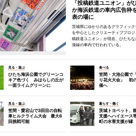
「投稿鉄道ユニオン」が
か海浜鉄道の車内広告枠
表の場に
茨城県にゆかりのあるグラフィック
を中心としたクリエーティブプロジ
稿鉄道ユニオン」が現在、ひたちな
湊線の車内で行われている。
見る・遊ぶ
食べる
ひたち海浜公園でグリーンコ
笠間・大池公園で
キア色づく みはらしの丘が
り花火大会」 初
一面ライムグリーンに
催へ
見る・遊ぶ
暮らす・働く
笠間・愛宕山で3回目の自転
茨城トヨペット、
車ヒルクライム大会 最大6
支援へハイエース
回挑戦可能
町の水害支援が縁