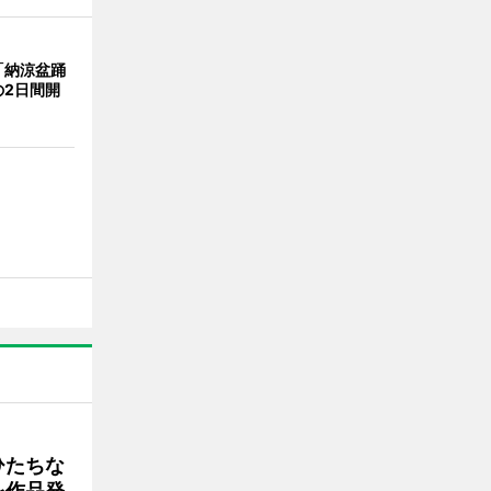
「納涼盆踊
の2日間開
ひたちな
を作品発