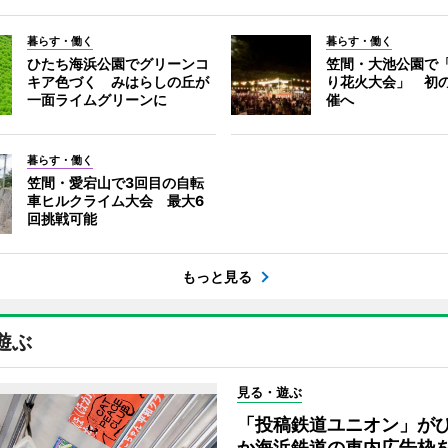
暮らす・働く
暮らす・働く
ひたち海浜公園でグリーンコ
笠間・大池公園で
キア色づく みはらしの丘が
り花火大会」 初
一面ライムグリーンに
催へ
暮らす・働く
笠間・愛宕山で3回目の自転
車ヒルクライム大会 最大6
回挑戦可能
もっと見る
遊ぶ
見る・遊ぶ
「投稿鉄道ユニオン」が
か海浜鉄道の車内広告枠