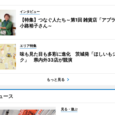
インタビュー
【特集】つなぐ人たち～第1回 雑貨店「アプ
小路裕子さん～
エリア特集
味も見た目も多彩に進化 茨城発「ほしいも
ク」 県内外33店が競演
もっと見る
ュース
見る・遊ぶ