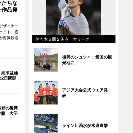
ひたちな
を作品発
デザイナー
ェクト「投
か海浜鉄道
佐々木６回２失点 大リーグ
復興のシュシャ、愛国の観
光地に
「納涼盆踊
の2日間開
アジア大会公式ウエア発
表
能登の復興
寄贈 大子
ライン川渇水が水運直撃