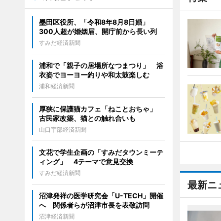
墨田区役所、「令和8年8月8日婚」
300人超が婚姻届、開庁前から長い列
すみだ経済新聞
浦和で「親子の居場所なつまつり」 浴
衣姿でヨーヨー釣りや和太鼓楽しむ
浦和経済新聞
厚狭に保護猫カフェ「ねことおちゃ」
古民家改築、猫との触れ合いも
山口宇部経済新聞
文花で学生企画の「すみだタウンミーテ
ィング」 4テーマで意見交換
すみだ経済新聞
最新ニ
沼津発祥の医学研究会「U-TECH」開催
へ 関係者らが沼津市長を表敬訪問
沼津経済新聞