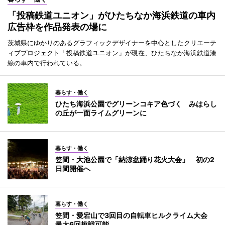
「投稿鉄道ユニオン」がひたちなか海浜鉄道の車内
広告枠を作品発表の場に
茨城県にゆかりのあるグラフィックデザイナーを中心としたクリエーテ
ィブプロジェクト「投稿鉄道ユニオン」が現在、ひたちなか海浜鉄道湊
線の車内で行われている。
暮らす・働く
ひたち海浜公園でグリーンコキア色づく みはらし
の丘が一面ライムグリーンに
暮らす・働く
笠間・大池公園で「納涼盆踊り花火大会」 初の2
日間開催へ
暮らす・働く
笠間・愛宕山で3回目の自転車ヒルクライム大会
最大6回挑戦可能