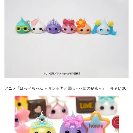
アニメ『ほっぺちゃん ～サン王国と黒ほっぺ団の秘密～』 各￥1,100