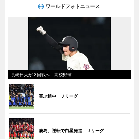
ワールドフォトニュース
長崎日大が２回戦へ 高校野球
喜ぶ植中 Ｊリーグ
鹿島、逆転で白星発進 Ｊリーグ