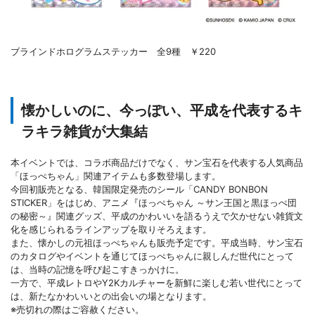
ブラインドホログラムステッカー 全9種 ￥220
懐かしいのに、今っぽい、平成を代表するキ
ラキラ雑貨が大集結
本イベントでは、コラボ商品だけでなく、サン宝石を代表する人気商品
「ほっぺちゃん」関連アイテムも多数登場します。
今回初販売となる、韓国限定発売のシール「CANDY BONBON
STICKER」をはじめ、アニメ『ほっぺちゃん ～サン王国と黒ほっぺ団
の秘密～』関連グッズ、平成のかわいいを語るうえで欠かせない雑貨文
化を感じられるラインアップを取りそろえます。
また、懐かしの元祖ほっぺちゃんも販売予定です。平成当時、サン宝石
のカタログやイベントを通じてほっぺちゃんに親しんだ世代にとって
は、当時の記憶を呼び起こすきっかけに。
一方で、平成レトロやY2Kカルチャーを新鮮に楽しむ若い世代にとって
は、新たなかわいいとの出会いの場となります。
※売切れの際はご容赦ください。