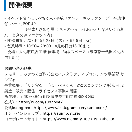
開催概要
- イベント名：ほっぺちゃん×平成ファンシーキャラクターズ 平成仲
仔(ハート)POPUP
（平成ときめき展 うちらのヘイセイおかえりなさい！in東
京 ときめきマーケット内）
- 開催期間：2026年5月28日（木）～6月9日（火）
- 営業時間：10:00～20:00 ※最終日は16:30まで
- 会場：大丸東京店 11階 催事場 物販スペース（東京都千代田区丸の
内1-9-1）
お問い合わせ先
メモリーテックつくば株式会社インタラクティブコンテンツ事業部 サ
ン宝石
事業概要：「サン宝石」「ほっぺちゃん」の2大コンテンツを活かした
製造・販売・販促・ライセンス事業を展開
所在地：〒409-3845 山梨県中央市山之神3628 3階
公式X：
https://x.com/sunhoseki
公式Instagram：
https://www.instagram.com/sunhoseki/
オンラインショップ：
https://sunho.store/
コーポレートサイト：
https://www.memory-tech-tsukuba.jp/