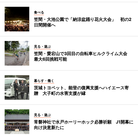
食べる
笠間・大池公園で「納涼盆踊り花火大会」 初の2
日間開催へ
見る・遊ぶ
笠間・愛宕山で3回目の自転車ヒルクライム大会
最大6回挑戦可能
暮らす・働く
茨城トヨペット、能登の復興支援へハイエース寄
贈 大子町の水害支援が縁
見る・遊ぶ
常磐神社で水戸ホーリーホック必勝祈願 J1開幕に
向け決意新たに