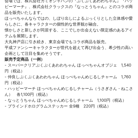
会場では、株式会社カミオジャパンの『ぷくぷくあわわちゃん』『ハッ
ピーマーチ』、株式会社クラックスの『なっとうちゃん』とのコラボ商
品を販売いたします。
ほっぺちゃんならではの、しぼり出しによるぷっくりとした立体感や愛
らしさに、各キャラクターの個性的な世界観が融合。
懐かしさと新しさが同居する、ここでしか出会えない限定感のあるアイ
テムを展開します。
大丸神戸店に引き続き、東京会場でもコラボ商品を販売。
平成ファンシーキャラクターが世代を超えて再び出会う、希少性の高い
企画として注目を集めそうです。
販売予定商品（一例）
- スーパークリアぷくぷくあわわちゃん ほっぺちゃんオブジェ 1,540
円（税込）
- 仲良しぷくぷくあわわちゃん ほっぺちゃんめじるしチャーム 1,760
円（税込）
- ハッピーマーチ ほっぺちゃんめじるしチャーム（うさぎさん・ねこさ
ん） 各1,100円（税込）
- なっとうちゃん ほっぺちゃんめじるしチャーム 1,100円（税込）
- ブラインドホログラムステッカー 全9種 220円（税込）