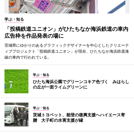
学ぶ・知る
「投稿鉄道ユニオン」がひたちなか海浜鉄道の車内
広告枠を作品発表の場に
茨城県にゆかりのあるグラフィックデザイナーを中心としたクリエーテ
ィブプロジェクト「投稿鉄道ユニオン」が現在、ひたちなか海浜鉄道湊
線の車内で行われている。
学ぶ・知る
ひたち海浜公園でグリーンコキア色づく みはらし
の丘が一面ライムグリーンに
学ぶ・知る
茨城トヨペット、能登の復興支援へハイエース寄
贈 大子町の水害支援が縁