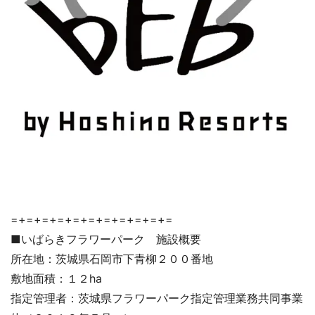
=+=+=+=+=+=+=+=+=+=+=
■いばらきフラワーパーク 施設概要
所在地：茨城県石岡市下青柳２００番地
敷地面積：１２ha
指定管理者：茨城県フラワーパーク指定管理業務共同事業