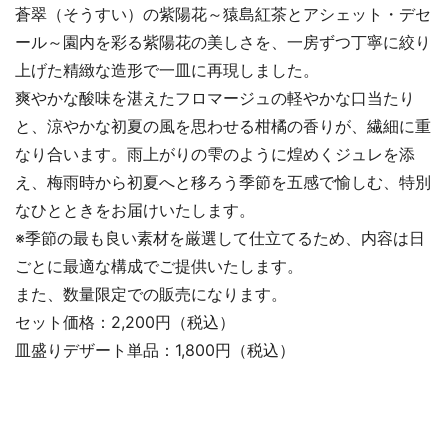
蒼翠（そうすい）の紫陽花～猿島紅茶とアシェット・デセ
ール～園内を彩る紫陽花の美しさを、一房ずつ丁寧に絞り
上げた精緻な造形で一皿に再現しました。
爽やかな酸味を湛えたフロマージュの軽やかな口当たり
と、涼やかな初夏の風を思わせる柑橘の香りが、繊細に重
なり合います。雨上がりの雫のように煌めくジュレを添
え、梅雨時から初夏へと移ろう季節を五感で愉しむ、特別
なひとときをお届けいたします。
※季節の最も良い素材を厳選して仕立てるため、内容は日
ごとに最適な構成でご提供いたします。
また、数量限定での販売になります。
セット価格：2,200円（税込）
皿盛りデザート単品：1,800円（税込）