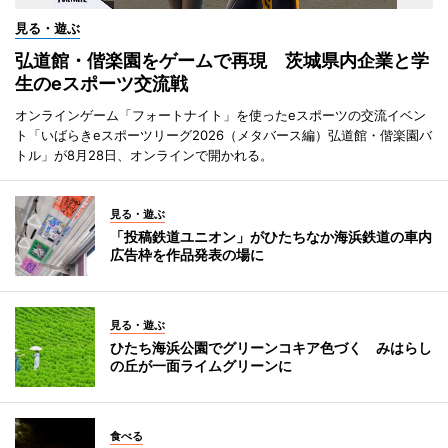
見る・遊ぶ
弘道館・偕楽園をゲームで再現 茨城県内企業と学
生のeスポーツ交流戦
オンラインゲーム「フォートナイト」を使ったeスポーツの交流イベン
ト「いばらきeスポーツリーグ2026（メタバース編）弘道館・偕楽園バ
トル」が8月28日、オンラインで開かれる。
見る・遊ぶ
「投稿鉄道ユニオン」がひたちなか海浜鉄道の車内
広告枠を作品発表の場に
見る・遊ぶ
ひたち海浜公園でグリーンコキア色づく みはらし
の丘が一面ライムグリーンに
食べる