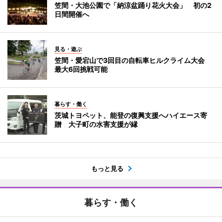
笠間・大池公園で「納涼盆踊り花火大会」 初の2
日間開催へ
見る・遊ぶ
笠間・愛宕山で3回目の自転車ヒルクライム大会
最大6回挑戦可能
暮らす・働く
茨城トヨペット、能登の復興支援へハイエース寄
贈 大子町の水害支援が縁
もっと見る
暮らす・働く