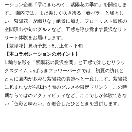
ーション企画『雫にきらめく、紫陽花の季節』を開催しま
す。 園内では、まだ美しく咲き誇る「春バラ」と瑞々し
い「紫陽花」が織りなす絶景に加え、フローリスト監修の
空間演出や旬のグルメなど、五感を呼び覚ます贅沢なリト
リート体験をお届けします。
【紫陽花】見頃予想：6月上旬～下旬
【本コラボレーションのポイント】
1.園内を彩る「紫陽花の贅沢空間」と五感で楽しむリラッ
クスタイム いばらきフラワーパークでは、初夏の訪れと
ともに園内が多彩な紫陽花の装飾へと一変します。紫陽花
に包まれながら味わう旬のグルメや限定ドリンク、この時
期ならではのアクティビティなど、ここでしか体験できな
い「色彩と味わい」が融合したひとときを提供します。