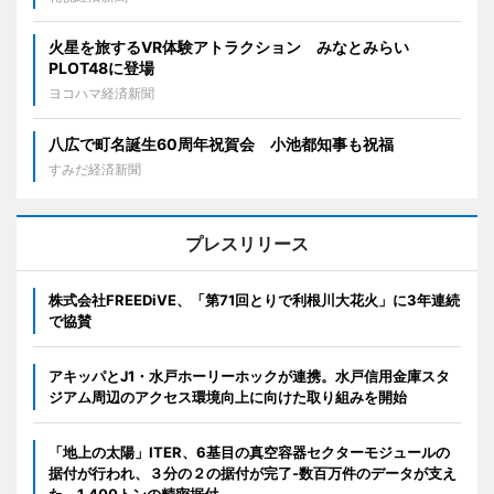
火星を旅するVR体験アトラクション みなとみらい
PLOT48に登場
ヨコハマ経済新聞
八広で町名誕生60周年祝賀会 小池都知事も祝福
すみだ経済新聞
プレスリリース
株式会社FREEDiVE、「第71回とりで利根川大花火」に3年連続
で協賛
アキッパとJ1・水戸ホーリーホックが連携。水戸信用金庫スタ
ジアム周辺のアクセス環境向上に向けた取り組みを開始
「地上の太陽」ITER、6基目の真空容器セクターモジュールの
据付が行われ、３分の２の据付が完了-数百万件のデータが支え