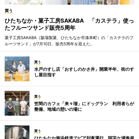
買う
ひたちなか・菓子工房SAKABA 「カステラ」使っ
たフルーツサンド販売5周年
菓子工房SAKABA（阪場製菓、ひたちなか市湊本町）の「カステラのフ
ルーツサンド」が7月10日、販売5周年を迎えた。
買う
水戸のすし店「おすしのかさ井」開業半年、街のす
し屋目指す
買う
笠間のカフェ「来々瑠」にドッグラン 利用者らが
整備、地域の憩いの場に
買う
ひたちなか海浜鉄道でビア列車運行 阿字ケ浦海岸