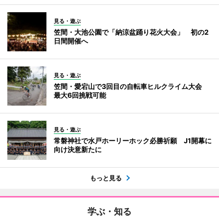
見る・遊ぶ
笠間・大池公園で「納涼盆踊り花火大会」 初の2
日間開催へ
見る・遊ぶ
笠間・愛宕山で3回目の自転車ヒルクライム大会
最大6回挑戦可能
見る・遊ぶ
常磐神社で水戸ホーリーホック必勝祈願 J1開幕に
向け決意新たに
もっと見る
学ぶ・知る