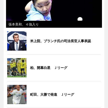
張本美和、４強入り
米上院、ブランチ氏の司法長官人事承認
柏、開幕白星 Ｊリーグ
町田、大勝で発進 Ｊリーグ