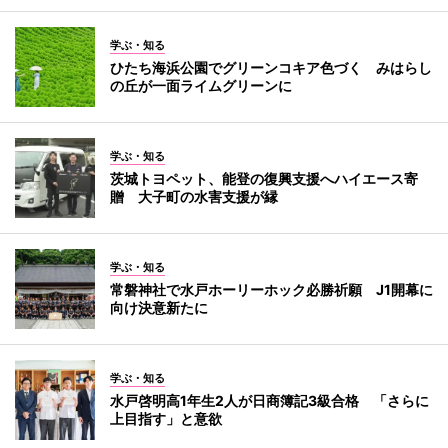
学ぶ・知る
ひたち海浜公園でグリーンコキア色づく みはらし
の丘が一面ライムグリーンに
学ぶ・知る
茨城トヨペット、能登の復興支援へハイエース寄
贈 大子町の水害支援が縁
学ぶ・知る
常磐神社で水戸ホーリーホック必勝祈願 J1開幕に
向け決意新たに
学ぶ・知る
水戸啓明高1年生2人が日商簿記3級合格 「さらに
上目指す」と意欲