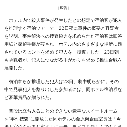
［広告］
ホテル内で殺人事件が発生したとの想定で宿泊客が犯人
を推理する宿泊ツアーで、22日夜に事件の概要と容疑者
を説明。事件解決への捜査協力を求められた宿泊客は回答
用紙と探偵手帳が渡され、ホテル内のさまざまな場所に残
されているヒントを求めて犯人を「捜査」した。23日朝
も挑戦者が、犯人につながる手がかりを求めて推理合戦を
展開した。
宿泊客らが推理した犯人は23日、劇中明らかに。その
中で見事犯人を割り出した参加者には、同ホテル宿泊券な
ど豪華賞品が贈られた。
普段は立ち入ることのできない豪華なスイートルーム
を”事件捜査”に開放した同ホテルの金原榮企画室長は「今
後も宿泊されるお客さまにホテルライフを楽しんでもらえ