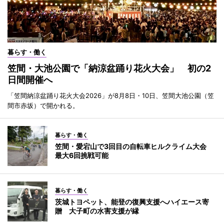
暮らす・働く
笠間・大池公園で「納涼盆踊り花火大会」 初の2
日間開催へ
「笠間納涼盆踊り花火大会2026」が8月8日・10日、笠間大池公園（笠
間市赤坂）で開かれる。
暮らす・働く
笠間・愛宕山で3回目の自転車ヒルクライム大会
最大6回挑戦可能
暮らす・働く
茨城トヨペット、能登の復興支援へハイエース寄
贈 大子町の水害支援が縁