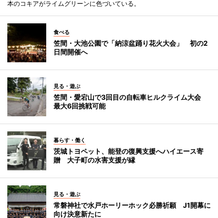
本のコキアがライムグリーンに色づいている。
食べる
笠間・大池公園で「納涼盆踊り花火大会」 初の2
日間開催へ
見る・遊ぶ
笠間・愛宕山で3回目の自転車ヒルクライム大会
最大6回挑戦可能
暮らす・働く
茨城トヨペット、能登の復興支援へハイエース寄
贈 大子町の水害支援が縁
見る・遊ぶ
常磐神社で水戸ホーリーホック必勝祈願 J1開幕に
向け決意新たに